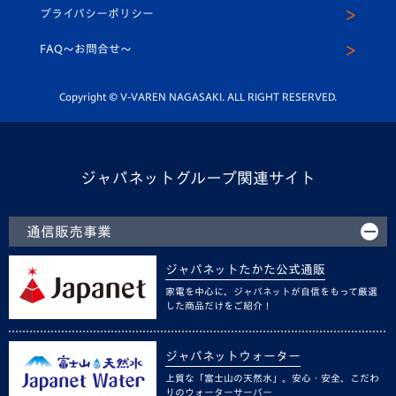
U-12
メディア出演情報
プライバシーポリシー
公式LINE＠
スクール
FAQ〜お問合せ〜
平和祈念活動
Youtube公式チャンネル
ホームタウン活動
Copyright © V-VAREN NAGASAKI. ALL RIGHT RESERVED.
ジャパネットグループ関連サイト
通信販売事業
ジャパネットたかた公式通販
家電を中心に、ジャパネットが自信をもって厳選
した商品だけをご紹介！
ジャパネットウォーター
上質な「富士山の天然水」。安心・安全、こだわ
りのウォーターサーバー