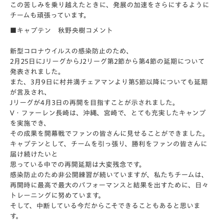
この苦しみを乗り越えたときに、発展の加速をさらにするように
チームも頑張っています。
■キャプテン 秋野央樹コメント
新型コロナウイルスの感染防止のため、
2月25日にJリーグからJ2リーグ第2節から第4節の延期について
発表されました。
また、3月9日に村井満チェアマンより第5節以降についても延期
が言及され、
Jリーグが4月3日の再開を目指すことが示されました。
V・ファーレン長崎は、沖縄、宮崎で、とても充実したキャンプ
を実施でき、
その成果を開幕戦でファンの皆さんに見せることができました。
キャプテンとして、チームを引っ張り、勝利をファンの皆さんに
届け続けたいと
思っている中での再開延期は大変残念です。
感染防止のため非公開練習が続いていますが、私たちチームは、
再開時に最高で最大のパフォーマンスと結果を出すために、日々
トレーニングに努めています。
そして、中断している今だからこそできることもあると思いま
す。