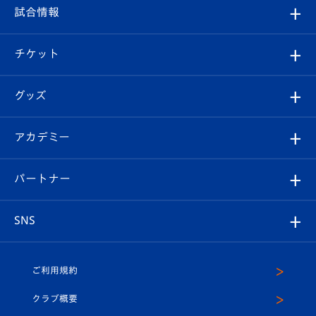
フィロソフィー
観戦ルール
試合情報
試合情報
クラブ概要
観戦ツアー
試合日程/結果
チケット
ファンクラブ
エンブレム紹介
はじめての観戦ガイド
順位表
チケット
グッズ
チケット
選手プロフィール
Revive Team
フォトギャラリー
シーズンシート
オンラインショップ
アカデミー
イベント
スタッフプロフィール
スタジアムへのアクセス
スタジアムグルメ
V-LOVERS（ファンクラブ）
2026-27ユニフォーム
メディア
育成からのお知らせ
パートナー
マスコット紹介
ヴィヴィくんの長崎おもてなしガイド
はじめての観戦ガイド
プレイヤーズスイート
店舗情報
グッズ
アカデミー
チームスケジュール
V-EXPRESS
パートナー企業一覧
SNS
（ユニフォーム入場）
ホームタウン
U-18
クラブハウス（練習場）
パートナー募集
公式Twitter
ご利用規約
アカデミー
U-15
応援メディア
法人限定 VIP BOX
ヴィヴィくんインスタグラム
クラブ概要
スクール