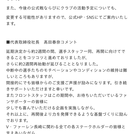
また、今後の公式戦ならびにクラブの活動予定についても、
変更する可能性がありますので、公式HP・SNSにてご案内いたし
ます。
■代表取締役社長 髙田春奈コメント
延期決定から約2週間の間、選手スタッフ一同、再開に向けてで
きることをコツコツと進めておりましたが、
さらに約2週間再始動が延びることとなりました。
中断中の選手たちのモチベーションやコンディションの維持は難
しいところもありますが、
間接的にでも皆様からのご支援ご声援が励みになります。引き続
きサポートいただけますと幸いです。
またフロントスタッフはこの期間中、お待ちいただいているファ
ンサポーターの皆様に
少しでも喜んでいただける企画を実施しながら、
それ以上に、再開後より力を発揮できるような基盤づくりに励ん
でおります。
V・ファーレン長崎に関わる全ての各ステークホルダーの皆様と
支えあいながら、