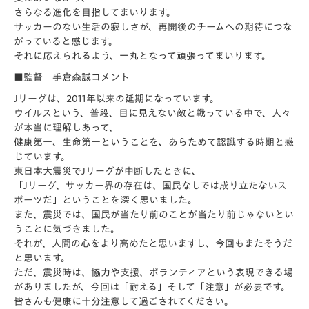
さらなる進化を目指してまいります。
サッカーのない生活の寂しさが、再開後のチームへの期待につな
がっていると感じます。
それに応えられるよう、一丸となって頑張ってまいります。
■監督 手倉森誠コメント
Jリーグは、2011年以来の延期になっています。
ウイルスという、普段、目に見えない敵と戦っている中で、人々
が本当に理解しあって、
健康第一、生命第一ということを、あらためて認識する時期と感
じています。
東日本大震災でJリーグが中断したときに、
「Jリーグ、サッカー界の存在は、国民なしでは成り立たないス
ポーツだ」ということを深く思いました。
また、震災では、国民が当たり前のことが当たり前じゃないとい
うことに気づきました。
それが、人間の心をより高めたと思いますし、今回もまたそうだ
と思います。
ただ、震災時は、協力や支援、ボランティアという表現できる場
がありましたが、今回は「耐える」そして「注意」が必要です。
皆さんも健康に十分注意して過ごされてください。