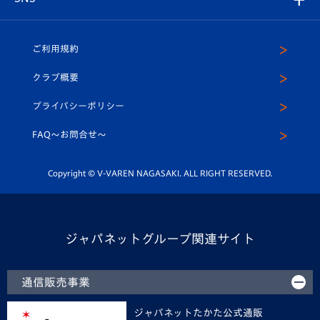
（ユニフォーム入場）
ホームタウン
U-18
クラブハウス（練習場）
パートナー募集
公式Twitter
ご利用規約
アカデミー
U-15
応援メディア
法人限定 VIP BOX
ヴィヴィくんインスタグラム
クラブ概要
スクール
U-12
メディア出演情報
プライバシーポリシー
公式LINE＠
スクール
FAQ〜お問合せ〜
平和祈念活動
Youtube公式チャンネル
ホームタウン活動
Copyright © V-VAREN NAGASAKI. ALL RIGHT RESERVED.
ジャパネットグループ関連サイト
通信販売事業
ジャパネットたかた公式通販