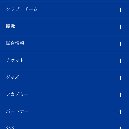
すべて
クラブ・チーム
トップチーム
クラブプロフィール
観戦
クラブ
フィロソフィー
観戦ルール
試合情報
試合情報
クラブ概要
観戦ツアー
試合日程/結果
チケット
ファンクラブ
エンブレム紹介
はじめての観戦ガイド
順位表
チケット
グッズ
チケット
選手プロフィール
Revive Team
フォトギャラリー
シーズンシート
オンラインショップ
アカデミー
イベント
スタッフプロフィール
スタジアムへのアクセス
スタジアムグルメ
V-LOVERS（ファンクラブ）
2026-27ユニフォーム
メディア
育成からのお知らせ
パートナー
マスコット紹介
ヴィヴィくんの長崎おもてなしガイド
はじめての観戦ガイド
プレイヤーズスイート
店舗情報
グッズ
アカデミー
チームスケジュール
V-EXPRESS
パートナー企業一覧
SNS