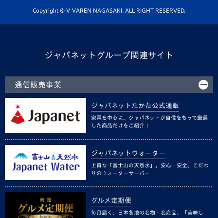
ホームタウン活動
Copyright © V-VAREN NAGASAKI. ALL RIGHT RESERVED.
ジャパネットグループ関連サイト
通信販売事業
ジャパネットたかた公式通販
家電を中心に、ジャパネットが自信をもって厳選
した商品だけをご紹介！
ジャパネットウォーター
上質な「富士山の天然水」。安心・安全、こだわ
りのウォーターサーバー
グルメ定期便
毎月届く、日本各地の名物・名産品。「美味し