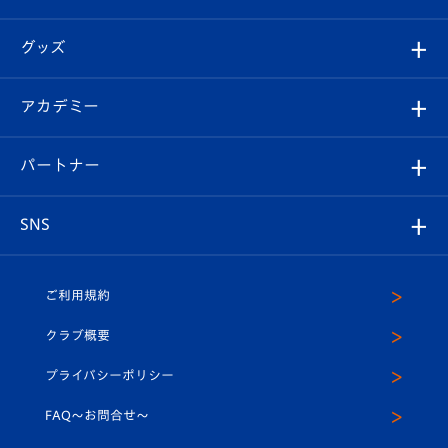
ファンクラブ
エンブレム紹介
はじめての観戦ガイド
順位表
チケット
グッズ
チケット
選手プロフィール
Revive Team
フォトギャラリー
シーズンシート
オンラインショップ
アカデミー
イベント
スタッフプロフィール
スタジアムへのアクセス
スタジアムグルメ
V-LOVERS（ファンクラブ）
2026-27ユニフォーム
メディア
育成からのお知らせ
パートナー
マスコット紹介
ヴィヴィくんの長崎おもてなしガイド
はじめての観戦ガイド
プレイヤーズスイート
店舗情報
グッズ
アカデミー
チームスケジュール
V-EXPRESS
パートナー企業一覧
SNS
（ユニフォーム入場）
ホームタウン
U-18
クラブハウス（練習場）
パートナー募集
公式Twitter
ご利用規約
アカデミー
U-15
応援メディア
法人限定 VIP BOX
ヴィヴィくんインスタグラム
クラブ概要
スクール
U-12
メディア出演情報
プライバシーポリシー
公式LINE＠
スクール
FAQ〜お問合せ〜
平和祈念活動
Youtube公式チャンネル