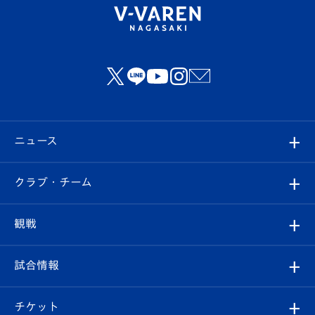
ニュース
すべて
クラブ・チーム
トップチーム
クラブプロフィール
観戦
クラブ
フィロソフィー
観戦ルール
試合情報
試合情報
クラブ概要
観戦ツアー
試合日程/結果
チケット