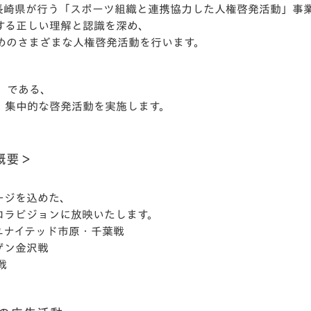
長崎県が行う「スポーツ組織と連携協力した人権啓発活動」事
V-EXPRESS（ユニフ
ォーム入場）
する正しい理解と認識を深め、
めのさまざまな人権啓発活動を行います。
」である、
間中、集中的な啓発活動を実施します。
概要＞
ージを込めた、
ロラビジョンに放映いたします。
フユナイテッド市原・千葉戦
ーゲン金沢戦
戦