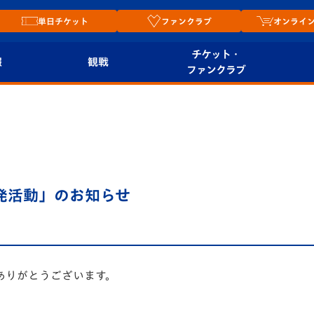
単日チケット
ファンクラブ
オンライ
チケット・
報
観戦
ファンクラブ
観戦ルール
チケット
オンラ
はじめての観戦ガイ
シーズンシート
2026
ド
ム
プレイヤーズスイート
Revive Team
店舗情
啓発活動」のお知らせ
関連
V-LOVERS（ファン
スタジアムへのアク
クラブ）
セス
リー
ヴィヴィくんの長崎
ありがとうございます。
ルメ
おもてなしガイド