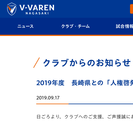
ニュース
クラブ・チーム
試合情
すべて
クラブプロフィール
試合日程/結果
トップチーム
フィロソフィー
試合情報
クラブからのお知らせ
クラブ
クラブ概要
順位表
2019年度 長崎県との「人権
試合情報
エンブレム紹介
U-21 Jリーグ
2019.09.17
ファンクラブ
選手プロフィール
フォトギャラ
日ごろより、クラブへのご支援、ご声援誠に
チケット
スタッフプロフィール
スタジアムグ