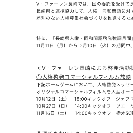
イベント
マスコット紹介
V・ファーレン長崎では、国の委託を受けて
長崎県と連携協力して、人権・同和問題に対
メディア
チームスケジュール
差別のない人権尊重社会づくりを推進するた
グッズ
クラブハウス（練習
場）
特に、「長崎県人権・同和問題啓発強調月間
11月11日（月）から12月10日（火）の期
ホームタウン
応援メディア
アカデミー
平和祈念活動
＜
V・ファーレン長崎による啓発活動
スクール
①人権啓発コマーシャルフィルム放映
ホームタウン活動
下記ホームゲームにおいて、人権啓発メッセ
オリジナルコマーシャルフィルムを大型オー
10月12日（土） 18:00キックオフ ジェ
10月27日（日） 14:00キックオフ ツエ
11月16日（土） 14:00キックオフ 栃木SC