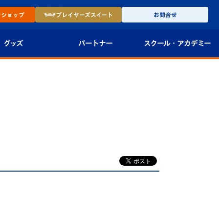
ン
ショップ
プレイヤーズ
スイート
お問合せ
グッズ
パートナー
スクール・
アカデミー
インショップ
パートナー企業一覧
アカデミー
-27ユニフォー
パートナー募集
U-18
法人限定 VIP BOX
U-15
報
U-12
スクール