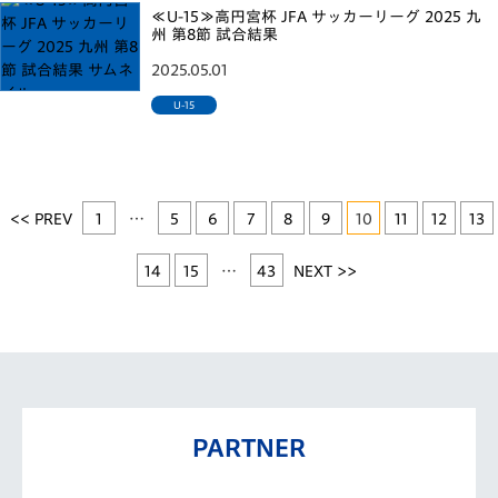
≪U-15≫高円宮杯 JFA サッカーリーグ 2025 九
州 第8節 試合結果
2025.05.01
U-15
<< PREV
1
…
5
6
7
8
9
10
11
12
13
14
15
…
43
NEXT >>
PARTNER