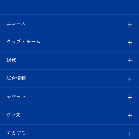
ニュース
すべて
クラブ・チーム
トップチーム
クラブプロフィール
観戦
クラブ
フィロソフィー
観戦ルール
試合情報
試合情報
クラブ概要
観戦ツアー
試合日程/結果
チケット
ファンクラブ
エンブレム紹介
はじめての観戦ガイド
順位表
チケット
グッズ
チケット
選手プロフィール
Revive Team
フォトギャラリー
シーズンシート
オンラインショップ
アカデミー
イベント
スタッフプロフィール
スタジアムへのアクセス