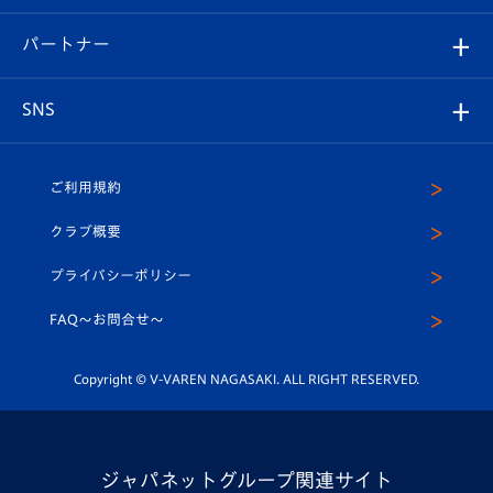
スタジアムグルメ
V-LOVERS（ファンクラブ）
2026-27ユニフォーム
メディア
育成からのお知らせ
パートナー
マスコット紹介
ヴィヴィくんの長崎おもてなしガイド
はじめての観戦ガイド
プレイヤーズスイート
店舗情報
グッズ
アカデミー
チームスケジュール
V-EXPRESS
パートナー企業一覧
SNS
（ユニフォーム入場）
ホームタウン
U-18
クラブハウス（練習場）
パートナー募集
公式Twitter
ご利用規約
アカデミー
U-15
応援メディア
法人限定 VIP BOX
ヴィヴィくんインスタグラム
クラブ概要
スクール
U-12
メディア出演情報
プライバシーポリシー
公式LINE＠
スクール
FAQ〜お問合せ〜
平和祈念活動
Youtube公式チャンネル
ホームタウン活動
Copyright © V-VAREN NAGASAKI. ALL RIGHT RESERVED.
ジャパネットグループ関連サイト