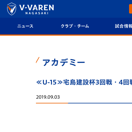
ニュース
クラブ・チーム
試合情
すべて
クラブプロフィール
試合日程/結果
トップチーム
フィロソフィー
試合情報
アカデミー
クラブ
クラブ概要
順位表
≪U-15≫宅島建設杯3回戦・4
試合情報
エンブレム紹介
U-21 Jリーグ
2019.09.03
ファンクラブ
選手プロフィール
フォトギャラ
チケット
スタッフプロフィール
スタジアムグ