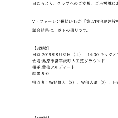
イベント
マスコット紹介
日ごろより、クラブへのご支援、ご声援誠に
メディア
チームスケジュール
V・ファーレン長崎U-15が「第27回宅島建
グッズ
クラブハウス（練習
試合結果は、以下の通りです。
場）
ホームタウン
応援メディア
【3回戦】
アカデミー
日時:2019年8月31日（土） 14:00 キックオ
平和祈念活動
会場:島原市営平成町人工芝グラウンド
相手:雲仙アルディート
スクール
ホームタウン活動
結果:9-0
得点者：梅野雄大（3）、安部大晴（2）、伊