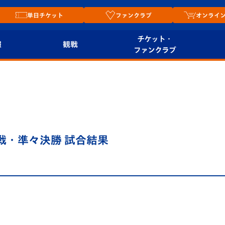
単日チケット
ファンクラブ
オンライ
チケット・
報
観戦
ファンクラブ
観戦ルール
チケット
オンラ
はじめての観戦ガイ
シーズンシート
2026
ド
ム
プレイヤーズスイート
Revive Team
店舗情
回戦・準々決勝 試合結果
関連
V-LOVERS（ファン
スタジアムへのアク
クラブ）
セス
リー
ヴィヴィくんの長崎
ルメ
おもてなしガイド