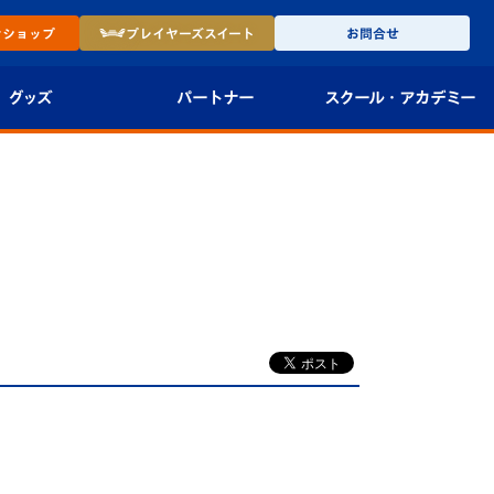
ン
ショップ
プレイヤーズ
スイート
お問合せ
グッズ
パートナー
スクール・
アカデミー
インショップ
パートナー企業一覧
アカデミー
-27ユニフォー
パートナー募集
U-18
法人限定 VIP BOX
U-15
報
U-12
スクール