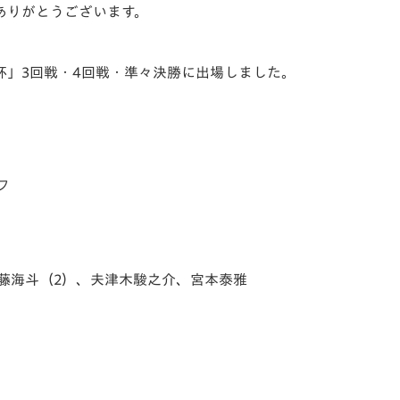
ありがとうございます。
V-EXPRESS（ユニフ
ォーム入場）
設杯」3回戦・4回戦・準々決勝に出場しました。
フ
藤海斗（2）、夫津木駿之介、宮本泰雅