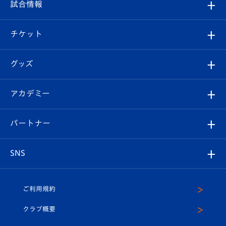
観戦ルール
試合情報
試合情報
クラブ概要
観戦ツアー
試合日程/結果
チケット
ファンクラブ
エンブレム紹介
はじめての観戦ガイド
順位表
チケット
グッズ
チケット
選手プロフィール
Revive Team
フォトギャラリー
シーズンシート
オンラインショップ
アカデミー
イベント
スタッフプロフィール
スタジアムへのアクセス
スタジアムグルメ
V-LOVERS（ファンクラブ）
2026-27ユニフォーム
メディア
育成からのお知らせ
パートナー
マスコット紹介
ヴィヴィくんの長崎おもてなしガイド
はじめての観戦ガイド
プレイヤーズスイート
店舗情報
グッズ
アカデミー
チームスケジュール
V-EXPRESS
パートナー企業一覧
SNS
（ユニフォーム入場）
ホームタウン
U-18
クラブハウス（練習場）
パートナー募集
公式Twitter
ご利用規約
アカデミー
U-15
応援メディア
法人限定 VIP BOX
ヴィヴィくんインスタグラム
クラブ概要
スクール
U-12
メディア出演情報