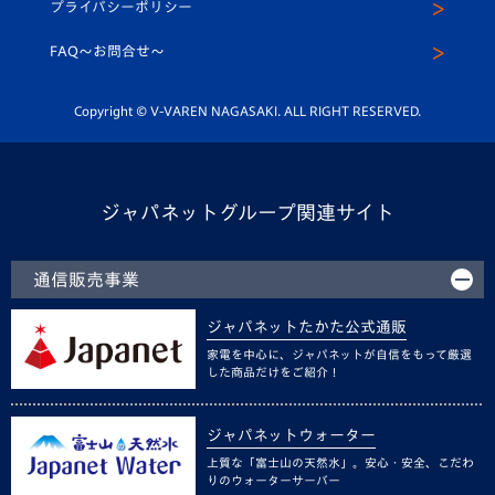
プライバシーポリシー
公式LINE＠
スクール
FAQ〜お問合せ〜
平和祈念活動
Youtube公式チャンネル
ホームタウン活動
Copyright © V-VAREN NAGASAKI. ALL RIGHT RESERVED.
ジャパネットグループ関連サイト
通信販売事業
ジャパネットたかた公式通販
家電を中心に、ジャパネットが自信をもって厳選
した商品だけをご紹介！
ジャパネットウォーター
上質な「富士山の天然水」。安心・安全、こだわ
りのウォーターサーバー