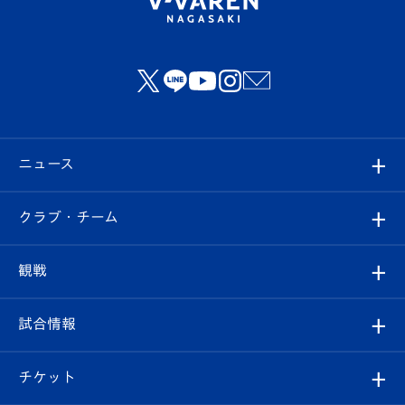
ニュース
すべて
クラブ・チーム
トップチーム
クラブプロフィール
観戦
クラブ
フィロソフィー
観戦ルール
試合情報
試合情報
クラブ概要
観戦ツアー
試合日程/結果
チケット
ファンクラブ
エンブレム紹介