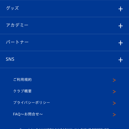
はじめての観戦ガイド
順位表
チケット
グッズ
チケット
選手プロフィール
Revive Team
フォトギャラリー
シーズンシート
オンラインショップ
アカデミー
イベント
スタッフプロフィール
スタジアムへのアクセス
スタジアムグルメ
V-LOVERS（ファンクラブ）
2026-27ユニフォーム
メディア
育成からのお知らせ
パートナー
マスコット紹介
ヴィヴィくんの長崎おもてなしガイド
はじめての観戦ガイド
プレイヤーズスイート
店舗情報
グッズ
アカデミー
チームスケジュール
V-EXPRESS
パートナー企業一覧
SNS
（ユニフォーム入場）
ホームタウン
U-18
クラブハウス（練習場）
パートナー募集
公式Twitter
ご利用規約
アカデミー
U-15
応援メディア
法人限定 VIP BOX
ヴィヴィくんインスタグラム
クラブ概要
スクール
U-12
メディア出演情報
プライバシーポリシー
公式LINE＠
スクール
FAQ〜お問合せ〜
平和祈念活動
Youtube公式チャンネル
ホームタウン活動