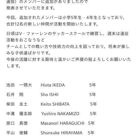
選抜）のメンバーに追加がありましたので
発表させていただきます。
今回、追加されたメンバーは小学5年生・4年生となっており、
合計12名の新しい仲間が活動を開始いたします。
日頃はV・ファーレンのサッカースクールで練習し、週末は遠征
活動をおこなうなど
チームとしての戦い方や技術力の向上を図っており、将来が楽し
みな子供達ばかりです。
今後の活躍に対する期待と温かいご声援の程よろしくお願いいた
します。
池田 一甥大 Hiota IKEDA 5年
石井 翔 Sho ISHII 5年
柴田 圭土 Keito SHIBATA 5年
中溝 優志郎 Yushiro NAKAMIZO 5年
原口 真徳 Masanori HARAGUCHI 5年
平山 俊輔 Shunsuke HIRAYAMA 5年