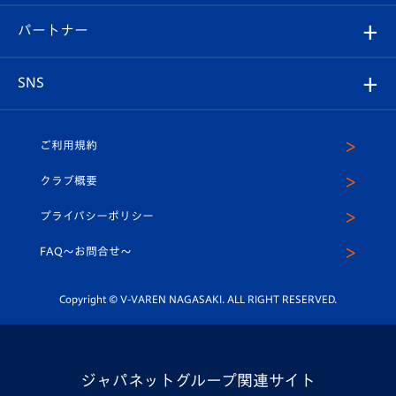
スタジアムグルメ
V-LOVERS（ファンクラブ）
2026-27ユニフォーム
メディア
育成からのお知らせ
パートナー
マスコット紹介
ヴィヴィくんの長崎おもてなしガイド
はじめての観戦ガイド
プレイヤーズスイート
店舗情報
グッズ
アカデミー
チームスケジュール
V-EXPRESS
パートナー企業一覧
SNS
（ユニフォーム入場）
ホームタウン
U-18
クラブハウス（練習場）
パートナー募集
公式Twitter
ご利用規約
アカデミー
U-15
応援メディア
法人限定 VIP BOX
ヴィヴィくんインスタグラム
クラブ概要
スクール
U-12
メディア出演情報
プライバシーポリシー
公式LINE＠
スクール
FAQ〜お問合せ〜
平和祈念活動
Youtube公式チャンネル
ホームタウン活動
Copyright © V-VAREN NAGASAKI. ALL RIGHT RESERVED.
ジャパネットグループ関連サイト