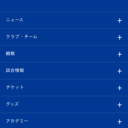
ニュース
すべて
クラブ・チーム
トップチーム
クラブプロフィール
観戦
クラブ
フィロソフィー
観戦ルール
試合情報
試合情報
クラブ概要
観戦ツアー
試合日程/結果
チケット
ファンクラブ
エンブレム紹介
はじめての観戦ガイド
順位表
チケット
グッズ
チケット
選手プロフィール
Revive Team
フォトギャラリー
シーズンシート
オンラインショップ
アカデミー
イベント
スタッフプロフィール
スタジアムへのアクセス