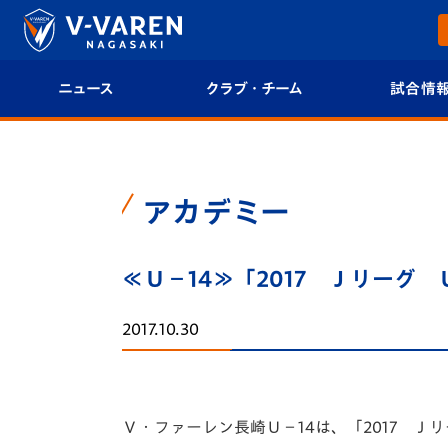
ニュース
クラブ・チーム
試合情
すべて
クラブプロフィール
試合日程/結果
トップチーム
フィロソフィー
試合情報
アカデミー
クラブ
クラブ概要
順位表
≪Ｕ－14≫「2017 Ｊリーグ 
試合情報
エンブレム紹介
U-21 Jリーグ
2017.10.30
ファンクラブ
選手プロフィール
フォトギャラ
チケット
スタッフプロフィール
スタジアムグ
Ｖ・ファーレン長崎Ｕ－14は、「2017 Ｊ