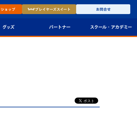
ン
ショップ
プレイヤーズ
スイート
お問合せ
グッズ
パートナー
スクール・
アカデミー
インショップ
パートナー企業一覧
アカデミー
-27ユニフォー
パートナー募集
U-18
法人限定 VIP BOX
U-15
報
）
U-12
スクール