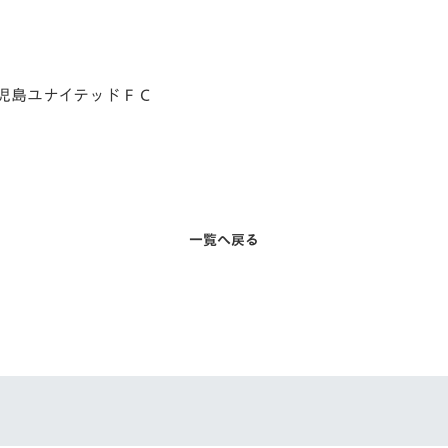
V-EXPRESS（ユニフ
ォーム入場）
児島ユナイテッドＦＣ
一覧へ戻る