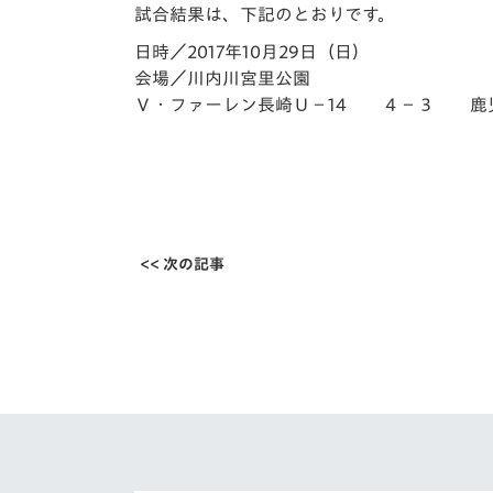
イベント
マスコット紹介
試合結果は、下記のとおりです。
日時／2017年10月29日（日）
メディア
チームスケジュール
会場／川内川宮里公園
Ｖ・ファーレン長崎Ｕ－14 ４－３ 鹿
グッズ
クラブハウス（練習
場）
ホームタウン
応援メディア
アカデミー
平和祈念活動
<< 次の記事
スクール
ホームタウン活動