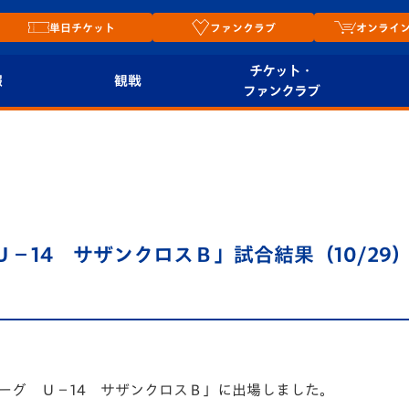
単日チケット
ファンクラブ
オンライ
チケット・
報
観戦
ファンクラブ
観戦ルール
チケット
オンラ
はじめての観戦ガイ
シーズンシート
2026
ド
ム
プレイヤーズスイート
Revive Team
店舗情
Ｕ－14 サザンクロスＢ」試合結果（10/29
関連
V-LOVERS（ファン
スタジアムへのアク
クラブ）
セス
リー
ヴィヴィくんの長崎
ルメ
おもてなしガイド
リーグ Ｕ－14 サザンクロスＢ」に出場しました。