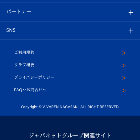
スタジアムグルメ
V-LOVERS（ファンクラブ）
2026-27ユニフォーム
メディア
育成からのお知らせ
パートナー
マスコット紹介
ヴィヴィくんの長崎おもてなしガイド
はじめての観戦ガイド
プレイヤーズスイート
店舗情報
グッズ
アカデミー
チームスケジュール
V-EXPRESS
パートナー企業一覧
SNS
（ユニフォーム入場）
ホームタウン
U-18
クラブハウス（練習場）
パートナー募集
公式Twitter
ご利用規約
アカデミー
U-15
応援メディア
法人限定 VIP BOX
ヴィヴィくんインスタグラム
クラブ概要
スクール
U-12
メディア出演情報
プライバシーポリシー
公式LINE＠
スクール
FAQ〜お問合せ〜
平和祈念活動
Youtube公式チャンネル
ホームタウン活動
Copyright © V-VAREN NAGASAKI. ALL RIGHT RESERVED.
ジャパネットグループ関連サイト