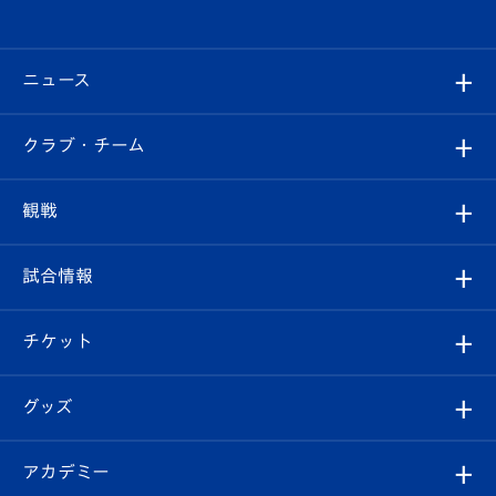
ニュース
すべて
クラブ・チーム
トップチーム
クラブプロフィール
観戦
クラブ
フィロソフィー
観戦ルール
試合情報
試合情報
クラブ概要
観戦ツアー
試合日程/結果
チケット
ファンクラブ
エンブレム紹介
はじめての観戦ガイド
順位表
チケット
グッズ
チケット
選手プロフィール
Revive Team
フォトギャラリー
シーズンシート
オンラインショップ
アカデミー
イベント
スタッフプロフィール
スタジアムへのアクセス