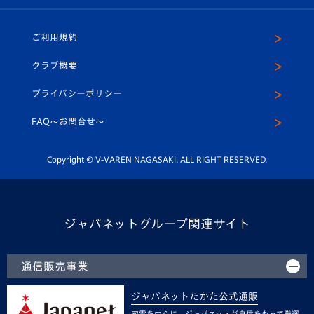
ホームタウン
U-18
クラブハウス（練習場）
パートナー募集
公式Twitter
ご利用規約
アカデミー
U-15
応援メディア
法人限定 VIP BOX
ヴィヴィくんインスタグラム
クラブ概要
スクール
U-12
メディア出演情報
プライバシーポリシー
公式LINE＠
スクール
FAQ〜お問合せ〜
平和祈念活動
Youtube公式チャンネル
ホームタウン活動
Copyright © V-VAREN NAGASAKI. ALL RIGHT RESERVED.
ジャパネットグループ関連サイト
通信販売事業
ジャパネットたかた公式通販
家電を中心に、ジャパネットが自信をもって厳選