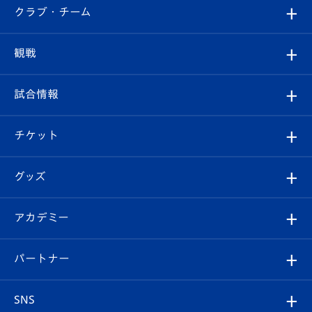
すべて
クラブ・チーム
トップチーム
クラブプロフィール
観戦
クラブ
フィロソフィー
観戦ルール
試合情報
試合情報
クラブ概要
観戦ツアー
試合日程/結果
チケット
ファンクラブ
エンブレム紹介
はじめての観戦ガイド
順位表
チケット
グッズ
チケット
選手プロフィール
Revive Team
フォトギャラリー
シーズンシート
オンラインショップ
アカデミー
イベント
スタッフプロフィール
スタジアムへのアクセス
スタジアムグルメ
V-LOVERS（ファンクラブ）
2026-27ユニフォーム
メディア
育成からのお知らせ
パートナー
マスコット紹介
ヴィヴィくんの長崎おもてなしガイド
はじめての観戦ガイド
プレイヤーズスイート
店舗情報
グッズ
アカデミー
チームスケジュール
V-EXPRESS
パートナー企業一覧
SNS
（ユニフォーム入場）