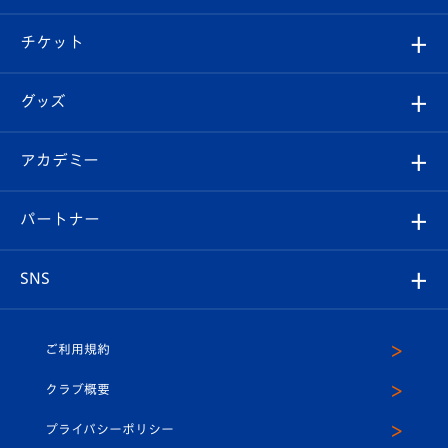
試合情報
クラブ概要
観戦ツアー
試合日程/結果
チケット
ファンクラブ
エンブレム紹介
はじめての観戦ガイド
順位表
チケット
グッズ
チケット
選手プロフィール
Revive Team
フォトギャラリー
シーズンシート
オンラインショップ
アカデミー
イベント
スタッフプロフィール
スタジアムへのアクセス
スタジアムグルメ
V-LOVERS（ファンクラブ）
2026-27ユニフォーム
メディア
育成からのお知らせ
パートナー
マスコット紹介
ヴィヴィくんの長崎おもてなしガイド
はじめての観戦ガイド
プレイヤーズスイート
店舗情報
グッズ
アカデミー
チームスケジュール
V-EXPRESS
パートナー企業一覧
SNS
（ユニフォーム入場）
ホームタウン
U-18
クラブハウス（練習場）
パートナー募集
公式Twitter
ご利用規約
アカデミー
U-15
応援メディア
法人限定 VIP BOX
ヴィヴィくんインスタグラム
クラブ概要
スクール
U-12
メディア出演情報
プライバシーポリシー
公式LINE＠