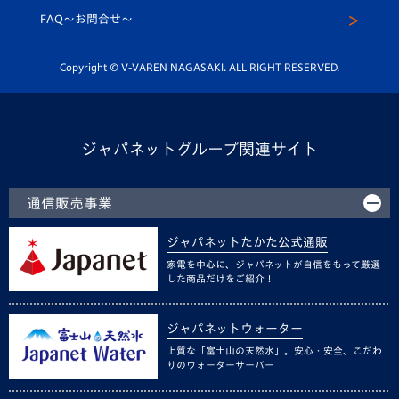
スクール
FAQ〜お問合せ〜
平和祈念活動
Youtube公式チャンネル
ホームタウン活動
Copyright © V-VAREN NAGASAKI. ALL RIGHT RESERVED.
ジャパネットグループ関連サイト
通信販売事業
ジャパネットたかた公式通販
家電を中心に、ジャパネットが自信をもって厳選
した商品だけをご紹介！
ジャパネットウォーター
上質な「富士山の天然水」。安心・安全、こだわ
りのウォーターサーバー