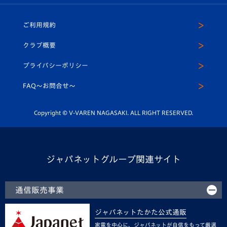
ホームタウン
U-18
クラブハウス（練習場）
パートナー募集
公式Twitter
ご利用規約
アカデミー
U-15
応援メディア
法人限定 VIP BOX
ヴィヴィくんインスタグラム
クラブ概要
スクール
U-12
メディア出演情報
プライバシーポリシー
公式LINE＠
スクール
FAQ〜お問合せ〜
平和祈念活動
Youtube公式チャンネル
ホームタウン活動
Copyright © V-VAREN NAGASAKI. ALL RIGHT RESERVED.
ジャパネットグループ関連サイト
通信販売事業
ジャパネットたかた公式通販
家電を中心に、ジャパネットが自信をもって厳選