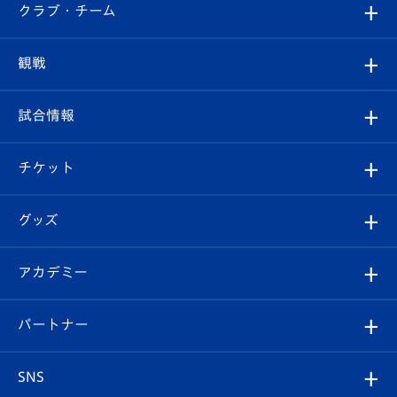
すべて
クラブ・チーム
トップチーム
クラブプロフィール
観戦
クラブ
フィロソフィー
観戦ルール
試合情報
試合情報
クラブ概要
観戦ツアー
試合日程/結果
チケット
ファンクラブ
エンブレム紹介
はじめての観戦ガイド
順位表
チケット
グッズ
チケット
選手プロフィール
Revive Team
フォトギャラリー
シーズンシート
オンラインショップ
アカデミー
イベント
スタッフプロフィール
スタジアムへのアクセス
スタジアムグルメ
V-LOVERS（ファンクラブ）
2026-27ユニフォーム
メディア
育成からのお知らせ
パートナー
マスコット紹介
ヴィヴィくんの長崎おもてなしガイド
はじめての観戦ガイド
プレイヤーズスイート
店舗情報
グッズ
アカデミー
チームスケジュール
V-EXPRESS
パートナー企業一覧
SNS
（ユニフォーム入場）