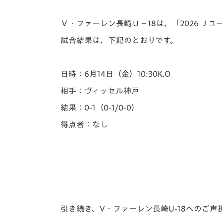
イベント
マスコット紹介
Ｖ・ファーレン長崎Ｕ－18は、「2026 Ｊ
メディア
チームスケジュール
試合結果は、下記のとおりです。
グッズ
クラブハウス（練習
場）
日時：6月14日（金）10:30K.O
ホームタウン
応援メディア
相手：ヴィッセル神戸
アカデミー
結果：0-1（0-1/0-0）
平和祈念活動
得点者：なし
スクール
ホームタウン活動
引き続き、V・ファーレン長崎U-18へのご