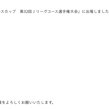
V-EXPRESS（ユニフ
ォーム入場）
ユースカップ 第32回Ｊリーグユース選手権大会」に出場しまし
声援をよろしくお願いいたします。