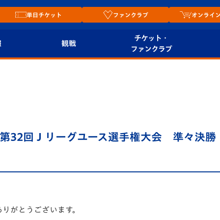
単日チケット
ファンクラブ
オンライ
チケット・
報
観戦
ファンクラブ
観戦ルール
チケット
オンラ
はじめての観戦ガイ
シーズンシート
2026
ド
ム
プレイヤーズスイート
Revive Team
店舗情
プ 第32回Ｊリーグユース選手権大会 準々決勝
関連
V-LOVERS（ファン
スタジアムへのアク
クラブ）
セス
リー
ヴィヴィくんの長崎
ルメ
おもてなしガイド
ありがとうございます。