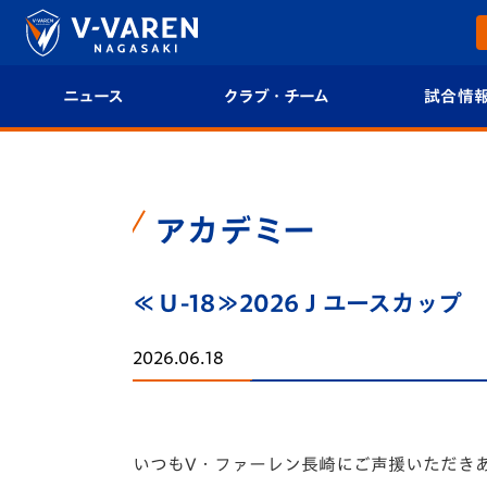
ニュース
クラブ・チーム
試合情
すべて
クラブプロフィール
試合日程/結果
トップチーム
フィロソフィー
試合情報
アカデミー
クラブ
クラブ概要
順位表
≪Ｕ-18≫2026Ｊユースカッ
試合情報
エンブレム紹介
U-21 Jリーグ
2026.06.18
ファンクラブ
選手プロフィール
フォトギャラ
チケット
スタッフプロフィール
スタジアムグ
いつもV・ファーレン長崎にご声援いただき