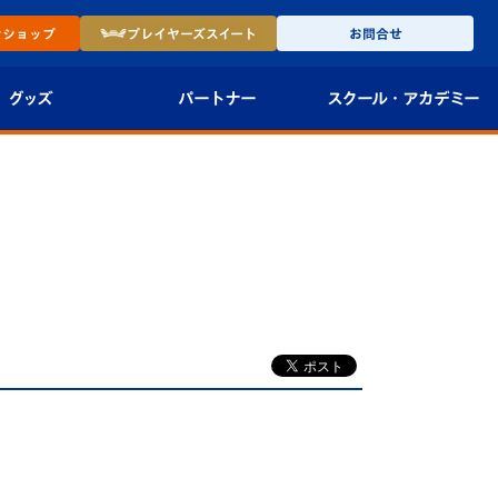
ン
ショップ
プレイヤーズ
スイート
お問合せ
グッズ
パートナー
スクール・
アカデミー
インショップ
パートナー企業一覧
アカデミー
-27ユニフォー
パートナー募集
U-18
法人限定 VIP BOX
U-15
報
U-12
スクール