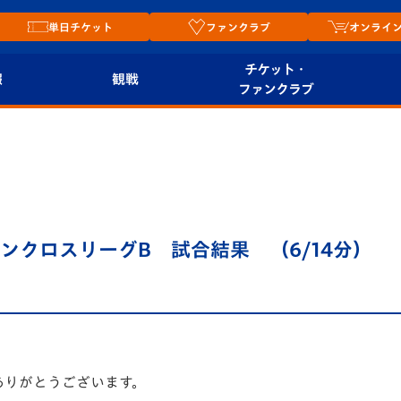
単日チケット
ファンクラブ
オンライ
チケット・
報
観戦
ファンクラブ
観戦ルール
チケット
オンラ
はじめての観戦ガイ
シーズンシート
2026
ド
ム
プレイヤーズスイート
Revive Team
店舗情
4 サザンクロスリーグB 試合結果 （6/14分）
関連
V-LOVERS（ファン
スタジアムへのアク
クラブ）
セス
リー
ヴィヴィくんの長崎
ルメ
おもてなしガイド
ありがとうございます。