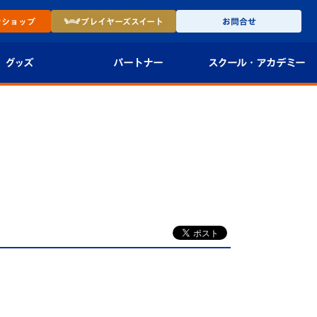
ン
ショップ
プレイヤーズ
スイート
お問合せ
グッズ
パートナー
スクール・
アカデミー
インショップ
パートナー企業一覧
アカデミー
-27ユニフォー
パートナー募集
U-18
法人限定 VIP BOX
U-15
報
U-12
スクール