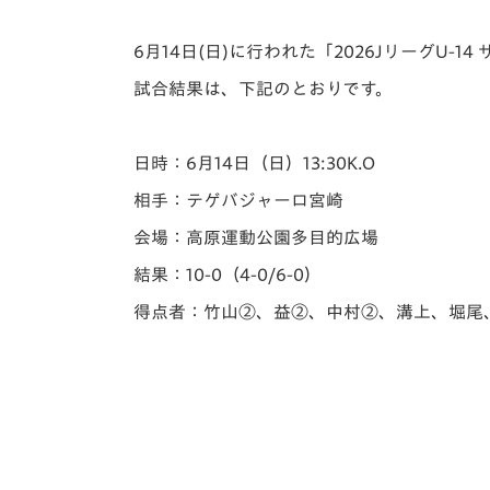
イベント
マスコット紹介
6月14日(日)に行われた「️2026JリーグU
メディア
チームスケジュール
試合結果は、下記のとおりです。
グッズ
クラブハウス（練習
場）
日時：6月14日（日）13:30K.O
ホームタウン
応援メディア
相手：テゲバジャーロ宮崎
アカデミー
会場：高原運動公園多目的広場
平和祈念活動
結果：10-0（4-0/6-0）
スクール
ホームタウン活動
得点者：竹山②、益②、中村②、溝上、堀尾