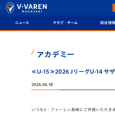
ニュース
クラブ・チーム
試合情
すべて
クラブプロフィール
試合日程/結果
トップチーム
フィロソフィー
試合情報
アカデミー
クラブ
クラブ概要
順位表
≪U-15≫2026 JリーグU-1
試合情報
エンブレム紹介
U-21 Jリーグ
2026.06.18
ファンクラブ
選手プロフィール
フォトギャラ
チケット
スタッフプロフィール
スタジアムグ
いつもV・ファーレン長崎にご声援いただき