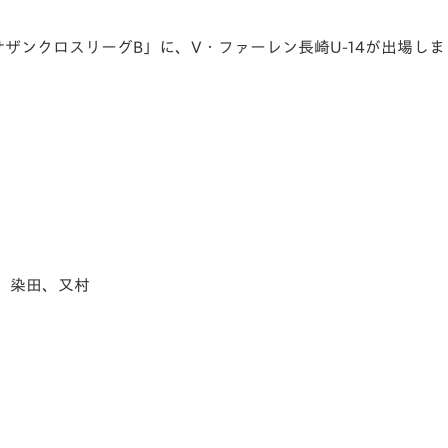
V-EXPRESS（ユニフ
ォーム入場）
-14 サザンクロスリーグB」に、V・ファーレン長崎U-14が出場し
、染田、又村