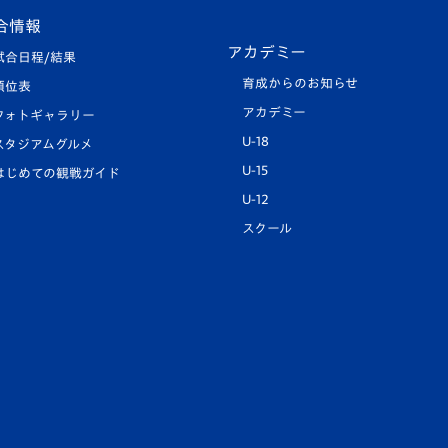
合情報
アカデミー
試合日程/結果
育成からのお知らせ
順位表
アカデミー
フォトギャラリー
U-18
スタジアムグルメ
U-15
はじめての観戦ガイド
U-12
スクール