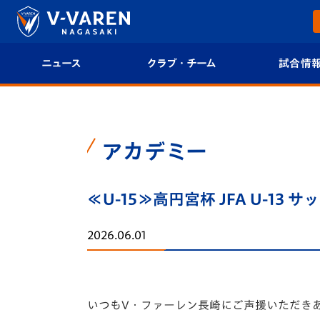
ニュース
クラブ・チーム
試合情
すべて
クラブプロフィール
試合日程/結果
トップチーム
フィロソフィー
試合情報
アカデミー
クラブ
クラブ概要
順位表
≪U-15≫高円宮杯 JFA U-1
試合情報
エンブレム紹介
U-21 Jリーグ
2026.06.01
ファンクラブ
選手プロフィール
フォトギャラ
チケット
スタッフプロフィール
スタジアムグ
いつもV・ファーレン長崎にご声援いただき