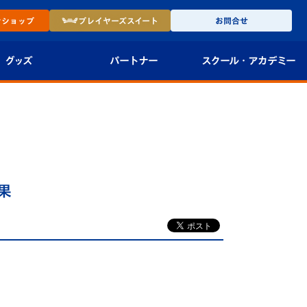
ン
ショップ
プレイヤーズ
スイート
お問合せ
グッズ
パートナー
スクール・
アカデミー
インショップ
パートナー企業一覧
アカデミー
-27ユニフォー
パートナー募集
U-18
法人限定 VIP BOX
U-15
報
果
U-12
スクール