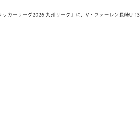
V-EXPRESS（ユニフ
ォーム入場）
-13 サッカーリーグ2026 九州リーグ」に、V・ファーレン長崎U-