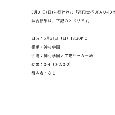
イベント
マスコット紹介
5月31日(日)に行われた「️高円宮杯 JFA U
メディア
チームスケジュール
試合結果は、下記のとおりです。
グッズ
クラブハウス（練習
場）
日時：5月31日（日）13:30K.O
ホームタウン
応援メディア
相手：神村学園
アカデミー
会場：神村学園人工芝サッカー場
平和祈念活動
結果：0-4（0-2/0-2）
スクール
ホームタウン活動
得点者：なし