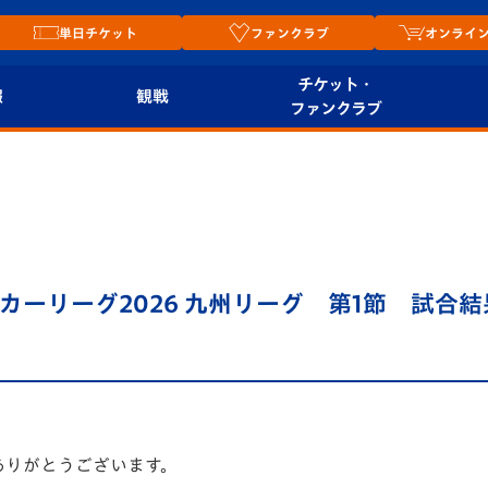
単日チケット
ファンクラブ
オンライ
チケット・
報
観戦
ファンクラブ
観戦ルール
チケット
オンラ
はじめての観戦ガイ
シーズンシート
2026
ド
ム
プレイヤーズスイート
Revive Team
店舗情
3 サッカーリーグ2026 九州リーグ 第1節 試合結
関連
V-LOVERS（ファン
スタジアムへのアク
クラブ）
セス
リー
ヴィヴィくんの長崎
ルメ
おもてなしガイド
ありがとうございます。