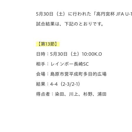
イベント
マスコット紹介
5月30日（土）に行われた「️高円宮杯 JFA 
メディア
チームスケジュール
試合結果は、下記のとおりです。
グッズ
クラブハウス（練習
場）
【第13節】
ホームタウン
応援メディア
日時：5月30日（土）10:00K.O
アカデミー
相手：レインボー長崎SC
平和祈念活動
会場：島原市営平成町多目的広場
スクール
ホームタウン活動
結果：4-4（2-3/2-1）
得点者：染田、川上、杉野、浦田