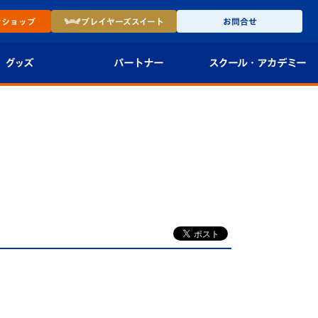
ン
ショップ
プレイヤーズ
スイート
お問合せ
グッズ
パートナー
スクール・
アカデミー
インショップ
パートナー企業一覧
アカデミー
-27ユニフォー
パートナー募集
U-18
法人限定 VIP BOX
U-15
報
U-12
スクール