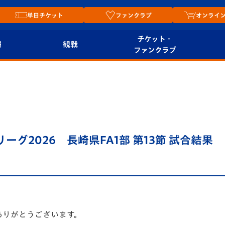
単日チケット
ファンクラブ
オンライ
チケット・
報
観戦
ファンクラブ
観戦ルール
チケット
オンラ
はじめての観戦ガイ
シーズンシート
2026
ド
ム
プレイヤーズスイート
Revive Team
店舗情
リーグ2026 長崎県FA1部 第13節 試合結果
関連
V-LOVERS（ファン
スタジアムへのアク
クラブ）
セス
リー
ヴィヴィくんの長崎
ルメ
おもてなしガイド
ありがとうございます。