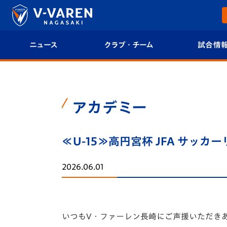
ニュース
クラブ・チーム
試合情
すべて
クラブプロフィール
試合日程/結果
トップチーム
フィロソフィー
試合情報
アカデミー
クラブ
クラブ概要
順位表
≪U-15≫高円宮杯 JFA サッカー
試合情報
エンブレム紹介
U-21 Jリーグ
2026.06.01
ファンクラブ
選手プロフィール
フォトギャラ
チケット
スタッフプロフィール
スタジアムグ
いつもV・ファーレン長崎にご声援いただき