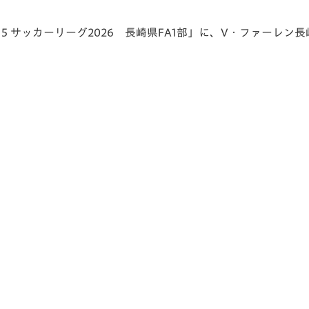
V-EXPRESS（ユニフ
ォーム入場）
U-15 サッカーリーグ2026 長崎県FA1部」に、V・ファーレン