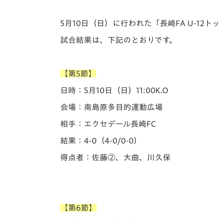
イベント
マスコット紹介
5月10日（日）に行われた「️長崎FA U-12
メディア
チームスケジュール
試合結果は、下記のとおりです。
グッズ
クラブハウス（練習
場）
【第5節】
ホームタウン
応援メディア
日時：5月10日（日）11:00K.O
アカデミー
会場：南島原多目的運動広場
平和祈念活動
相手：エクセデール長崎FC
スクール
ホームタウン活動
結果：4-0（4-0/0-0）
得点者：佐藤②、大曲、川久保
【第6節】