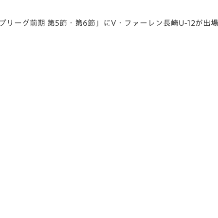
V-EXPRESS（ユニフ
ォーム入場）
トップリーグ前期 第5節・第6節」にV・ファーレン長崎U-12が出