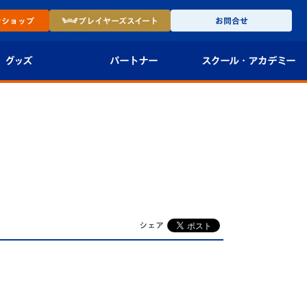
ン
ショップ
プレイヤーズ
スイート
お問合せ
グッズ
パートナー
スクール・
アカデミー
インショップ
パートナー企業一覧
アカデミー
-27ユニフォー
パートナー募集
U-18
法人限定 VIP BOX
U-15
報
U-12
シェア
スクール