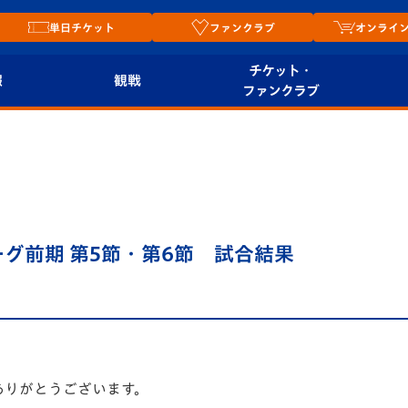
単日チケット
ファンクラブ
オンライ
チケット・
報
観戦
ファンクラブ
観戦ルール
チケット
オンラ
はじめての観戦ガイ
シーズンシート
2026
ド
ム
プレイヤーズスイート
Revive Team
店舗情
プリーグ前期 第5節・第6節 試合結果
関連
V-LOVERS（ファン
スタジアムへのアク
クラブ）
セス
リー
ヴィヴィくんの長崎
ルメ
おもてなしガイド
ありがとうございます。