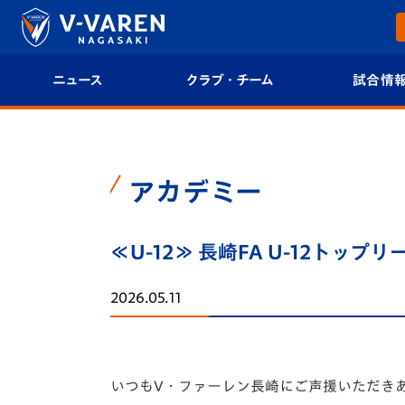
ニュース
クラブ・チーム
試合情
すべて
クラブプロフィール
試合日程/結果
トップチーム
フィロソフィー
試合情報
アカデミー
クラブ
クラブ概要
順位表
≪U-12≫ 長崎FA U-12トッ
試合情報
エンブレム紹介
U-21 Jリーグ
2026.05.11
ファンクラブ
選手プロフィール
フォトギャラ
チケット
スタッフプロフィール
スタジアムグ
いつもV・ファーレン長崎にご声援いただき