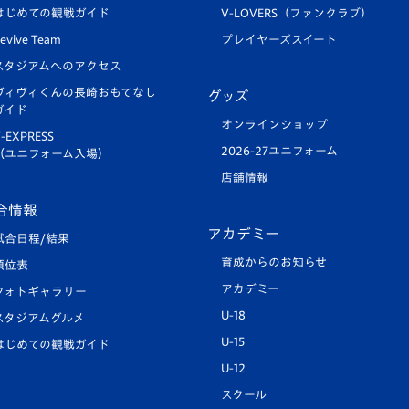
はじめての観戦ガイド
V-LOVERS（ファンクラブ）
evive Team
プレイヤーズスイート
スタジアムへのアクセス
ヴィヴィくんの長崎おもてなし
グッズ
ガイド
オンラインショップ
-EXPRESS
2026-27ユニフォーム
（ユニフォーム入場）
店舗情報
合情報
アカデミー
試合日程/結果
育成からのお知らせ
順位表
アカデミー
フォトギャラリー
U-18
スタジアムグルメ
U-15
はじめての観戦ガイド
U-12
スクール