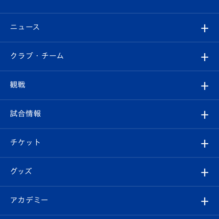
ニュース
すべて
クラブ・チーム
トップチーム
クラブプロフィール
観戦
クラブ
フィロソフィー
観戦ルール
試合情報
試合情報
クラブ概要
観戦ツアー
試合日程/結果
チケット
ファンクラブ
エンブレム紹介
はじめての観戦ガイド
順位表
チケット
グッズ
チケット
選手プロフィール
Revive Team
フォトギャラリー
シーズンシート
オンラインショップ
アカデミー
イベント
スタッフプロフィール
スタジアムへのアクセス
スタジアムグルメ
V-LOVERS（ファンクラブ）