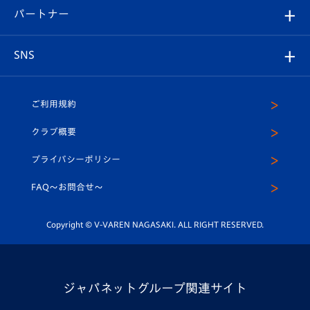
2026-27ユニフォーム
メディア
育成からのお知らせ
パートナー
マスコット紹介
ヴィヴィくんの長崎おもてなしガイド
はじめての観戦ガイド
プレイヤーズスイート
店舗情報
グッズ
アカデミー
チームスケジュール
V-EXPRESS
パートナー企業一覧
SNS
（ユニフォーム入場）
ホームタウン
U-18
クラブハウス（練習場）
パートナー募集
公式Twitter
ご利用規約
アカデミー
U-15
応援メディア
法人限定 VIP BOX
ヴィヴィくんインスタグラム
クラブ概要
スクール
U-12
メディア出演情報
プライバシーポリシー
公式LINE＠
スクール
FAQ〜お問合せ〜
平和祈念活動
Youtube公式チャンネル
ホームタウン活動
Copyright © V-VAREN NAGASAKI. ALL RIGHT RESERVED.
ジャパネットグループ関連サイト