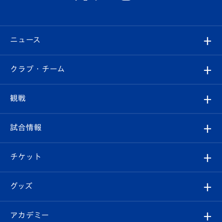
ニュース
すべて
クラブ・チーム
トップチーム
クラブプロフィール
観戦
クラブ
フィロソフィー
観戦ルール
試合情報
試合情報
クラブ概要
観戦ツアー
試合日程/結果
チケット
ファンクラブ
エンブレム紹介
はじめての観戦ガイド
順位表
チケット
グッズ
チケット
選手プロフィール
Revive Team
フォトギャラリー
シーズンシート
オンラインショップ
アカデミー
イベント
スタッフプロフィール