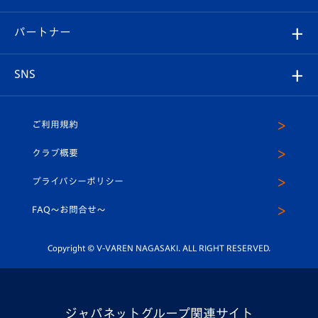
スタジアムへのアクセス
スタジアムグルメ
V-LOVERS（ファンクラブ）
2026-27ユニフォーム
メディア
育成からのお知らせ
パートナー
マスコット紹介
ヴィヴィくんの長崎おもてなしガイド
はじめての観戦ガイド
プレイヤーズスイート
店舗情報
グッズ
アカデミー
チームスケジュール
V-EXPRESS
パートナー企業一覧
SNS
（ユニフォーム入場）
ホームタウン
U-18
クラブハウス（練習場）
パートナー募集
公式Twitter
ご利用規約
アカデミー
U-15
応援メディア
法人限定 VIP BOX
ヴィヴィくんインスタグラム
クラブ概要
スクール
U-12
メディア出演情報
プライバシーポリシー
公式LINE＠
スクール
FAQ〜お問合せ〜
平和祈念活動
Youtube公式チャンネル
ホームタウン活動
Copyright © V-VAREN NAGASAKI. ALL RIGHT RESERVED.
ジャパネットグループ関連サイト