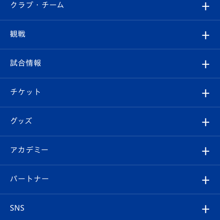
すべて
クラブ・チーム
トップチーム
クラブプロフィール
観戦
クラブ
フィロソフィー
観戦ルール
試合情報
試合情報
クラブ概要
観戦ツアー
試合日程/結果
チケット
ファンクラブ
エンブレム紹介
はじめての観戦ガイド
順位表
チケット
グッズ
チケット
選手プロフィール
Revive Team
フォトギャラリー
シーズンシート
オンラインショップ
アカデミー
イベント
スタッフプロフィール
スタジアムへのアクセス
スタジアムグルメ
V-LOVERS（ファンクラブ）
2026-27ユニフォーム
メディア
育成からのお知らせ
パートナー
マスコット紹介
ヴィヴィくんの長崎おもてなしガイド
はじめての観戦ガイド
プレイヤーズスイート
店舗情報
グッズ
アカデミー
チームスケジュール
V-EXPRESS
パートナー企業一覧
SNS
（ユニフォーム入場）