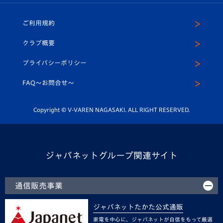
ホームタウン
U-18
クラブハウス（練習場）
パートナー募集
公式Twitter
ご利用規約
アカデミー
U-15
応援メディア
法人限定 VIP BOX
ヴィヴィくんインスタグラム
クラブ概要
スクール
U-12
メディア出演情報
プライバシーポリシー
公式LINE＠
スクール
FAQ〜お問合せ〜
平和祈念活動
Youtube公式チャンネル
ホームタウン活動
Copyright © V-VAREN NAGASAKI. ALL RIGHT RESERVED.
ジャパネットグループ関連サイト
通信販売事業
ジャパネットたかた公式通販
家電を中心に、ジャパネットが自信をもって厳選