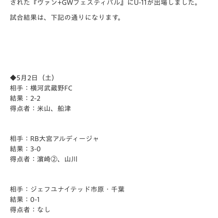
さ
れた『ヴァン+GWフェスティバル』にU-11が出場しました。
試合結果は、下記の通りになります。
◆5月2日（土）
相手：横河武蔵野FC
結果：2-2
得点者：米山、船津
相手：RB大宮アルディージャ
結果：3-0
得点者：濵崎②、山川
相手：ジェフユナイテッド市原・千葉
結果：0-1
得点者：なし