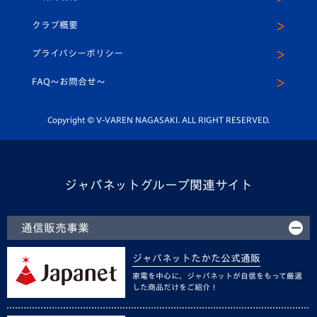
アカデミー
U-15
応援メディア
法人限定 VIP BOX
ヴィヴィくんインスタグラム
クラブ概要
スクール
U-12
メディア出演情報
プライバシーポリシー
公式LINE＠
スクール
FAQ〜お問合せ〜
平和祈念活動
Youtube公式チャンネル
ホームタウン活動
Copyright © V-VAREN NAGASAKI. ALL RIGHT RESERVED.
ジャパネットグループ関連サイト
通信販売事業
ジャパネットたかた公式通販
家電を中心に、ジャパネットが自信をもって厳選
した商品だけをご紹介！