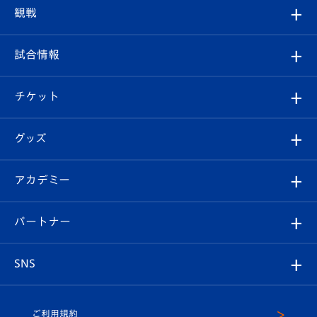
トップチーム
クラブプロフィール
観戦
クラブ
フィロソフィー
観戦ルール
試合情報
試合情報
クラブ概要
観戦ツアー
試合日程/結果
チケット
ファンクラブ
エンブレム紹介
はじめての観戦ガイド
順位表
チケット
グッズ
チケット
選手プロフィール
Revive Team
フォトギャラリー
シーズンシート
オンラインショップ
アカデミー
イベント
スタッフプロフィール
スタジアムへのアクセス
スタジアムグルメ
V-LOVERS（ファンクラブ）
2026-27ユニフォーム
メディア
育成からのお知らせ
パートナー
マスコット紹介
ヴィヴィくんの長崎おもてなしガイド
はじめての観戦ガイド
プレイヤーズスイート
店舗情報
グッズ
アカデミー
チームスケジュール
V-EXPRESS
パートナー企業一覧
SNS
（ユニフォーム入場）
ホームタウン
U-18
クラブハウス（練習場）
パートナー募集
公式Twitter
ご利用規約