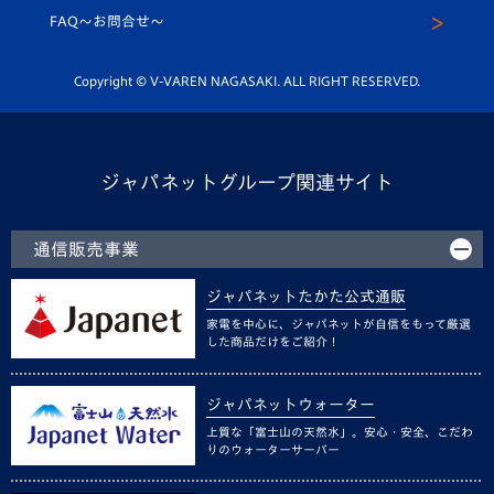
スクール
FAQ〜お問合せ〜
平和祈念活動
Youtube公式チャンネル
ホームタウン活動
Copyright © V-VAREN NAGASAKI. ALL RIGHT RESERVED.
ジャパネットグループ関連サイト
通信販売事業
ジャパネットたかた公式通販
家電を中心に、ジャパネットが自信をもって厳選
した商品だけをご紹介！
ジャパネットウォーター
上質な「富士山の天然水」。安心・安全、こだわ
りのウォーターサーバー