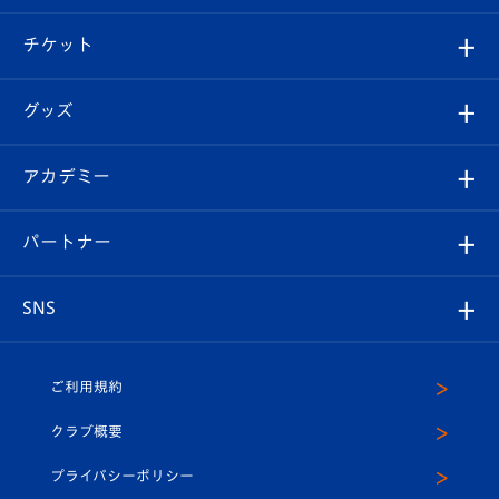
試合情報
クラブ概要
観戦ツアー
試合日程/結果
チケット
ファンクラブ
エンブレム紹介
はじめての観戦ガイド
順位表
チケット
グッズ
チケット
選手プロフィール
Revive Team
フォトギャラリー
シーズンシート
オンラインショップ
アカデミー
イベント
スタッフプロフィール
スタジアムへのアクセス
スタジアムグルメ
V-LOVERS（ファンクラブ）
2026-27ユニフォーム
メディア
育成からのお知らせ
パートナー
マスコット紹介
ヴィヴィくんの長崎おもてなしガイド
はじめての観戦ガイド
プレイヤーズスイート
店舗情報
グッズ
アカデミー
チームスケジュール
V-EXPRESS
パートナー企業一覧
SNS
（ユニフォーム入場）
ホームタウン
U-18
クラブハウス（練習場）
パートナー募集
公式Twitter
ご利用規約
アカデミー
U-15
応援メディア
法人限定 VIP BOX
ヴィヴィくんインスタグラム
クラブ概要
スクール
U-12
メディア出演情報
プライバシーポリシー
公式LINE＠