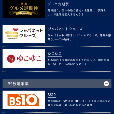
グルメ定期便
毎月届く、日本各地の名物・名産品。「美味し
い」で生活を変えませんか？
ジャパネットクルーズ
ジャパネットが磨き上げたおもてなしで、感動の豪
華クルーズ体験を。
ゆこゆこ
お客様の『良質な温泉旅』をお手伝い。国内の旅
館・宿・ホテルの宿泊予約サイト
BS放送事業
BS10
全国無料のBS放送局『BS10』。クイズにゴルフに
映画に麻雀、楽しい番組てんこ盛り！