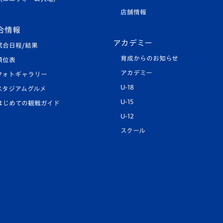
店舗情報
合情報
アカデミー
試合日程/結果
育成からのお知らせ
順位表
アカデミー
フォトギャラリー
U-18
スタジアムグルメ
U-15
はじめての観戦ガイド
U-12
スクール