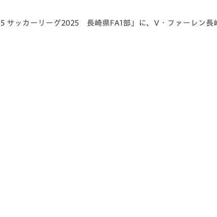
V-EXPRESS（ユニフ
ォーム入場）
U-15 サッカーリーグ2025 長崎県FA1部」に、V・ファーレン