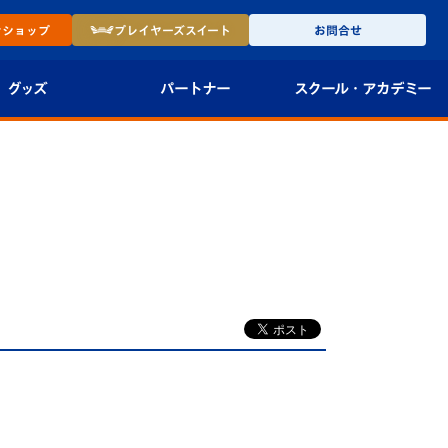
ン
ショップ
プレイヤーズ
スイート
お問合せ
グッズ
パートナー
スクール・
アカデミー
インショップ
パートナー企業一覧
アカデミー
-27ユニフォー
パートナー募集
U-18
法人限定 VIP BOX
U-15
報
U-12
スクール