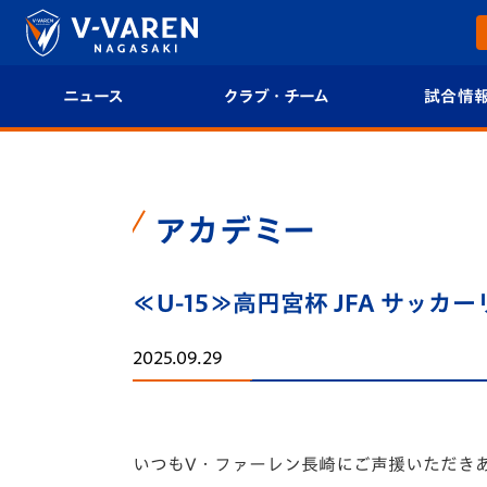
ニュース
クラブ・チーム
試合情
すべて
クラブプロフィール
試合日程/結果
トップチーム
フィロソフィー
試合情報
アカデミー
クラブ
クラブ概要
順位表
≪U-15≫高円宮杯 JFA サッカー
試合情報
エンブレム紹介
U-21 Jリーグ
2025.09.29
ファンクラブ
選手プロフィール
フォトギャラ
チケット
スタッフプロフィール
スタジアムグ
いつもV・ファーレン長崎にご声援いただき