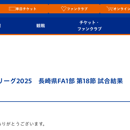
単日チケット
ファンクラブ
オンライ
チケット・
報
観戦
ファンクラブ
観戦ルール
チケット
オンラ
はじめての観戦ガイ
シーズンシート
2026
ド
ム
プレイヤーズスイート
Revive Team
店舗情
リーグ2025 長崎県FA1部 第18節 試合結果
関連
V-LOVERS（ファン
スタジアムへのアク
クラブ）
セス
リー
ヴィヴィくんの長崎
ルメ
おもてなしガイド
ありがとうございます。