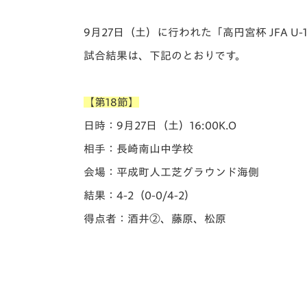
イベント
マスコット紹介
9月27日（土）に行われた「️高円宮杯 JFA 
メディア
チームスケジュール
試合結果は、下記のとおりです。
グッズ
クラブハウス（練習
場）
【第18節】
ホームタウン
応援メディア
日時：9月27日（土）16:00K.O
アカデミー
相手：長崎南山中学校
平和祈念活動
会場：平成町人工芝グラウンド海側
スクール
ホームタウン活動
結果：4-2（0-0/4-2）
得点者：酒井②、藤原、松原