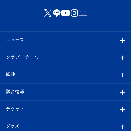
ニュース
すべて
クラブ・チーム
トップチーム
クラブプロフィール
観戦
クラブ
フィロソフィー
観戦ルール
試合情報
試合情報
クラブ概要
観戦ツアー
試合日程/結果
チケット
ファンクラブ
エンブレム紹介
はじめての観戦ガイド
順位表
チケット
グッズ
チケット