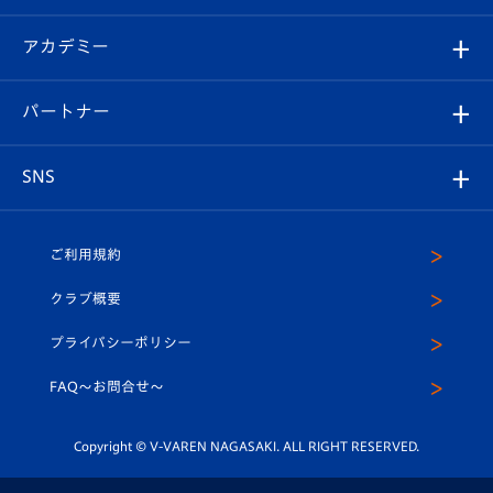
選手プロフィール
Revive Team
フォトギャラリー
シーズンシート
オンラインショップ
アカデミー
イベント
スタッフプロフィール
スタジアムへのアクセス
スタジアムグルメ
V-LOVERS（ファンクラブ）
2026-27ユニフォーム
メディア
育成からのお知らせ
パートナー
マスコット紹介
ヴィヴィくんの長崎おもてなしガイド
はじめての観戦ガイド
プレイヤーズスイート
店舗情報
グッズ
アカデミー
チームスケジュール
V-EXPRESS
パートナー企業一覧
SNS
（ユニフォーム入場）
ホームタウン
U-18
クラブハウス（練習場）
パートナー募集
公式Twitter
ご利用規約
アカデミー
U-15
応援メディア
法人限定 VIP BOX
ヴィヴィくんインスタグラム
クラブ概要
スクール
U-12
メディア出演情報
プライバシーポリシー
公式LINE＠
スクール
FAQ〜お問合せ〜
平和祈念活動
Youtube公式チャンネル
ホームタウン活動
Copyright © V-VAREN NAGASAKI. ALL RIGHT RESERVED.