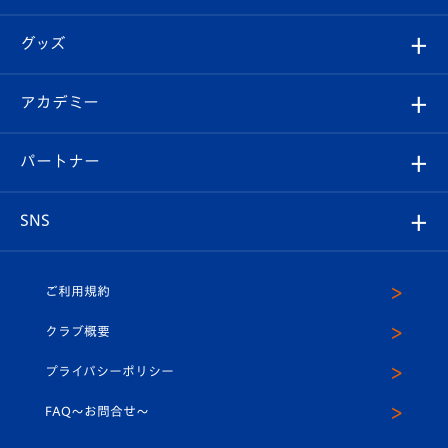
ファンクラブ
エンブレム紹介
はじめての観戦ガイド
順位表
チケット
グッズ
チケット
選手プロフィール
Revive Team
フォトギャラリー
シーズンシート
オンラインショップ
アカデミー
イベント
スタッフプロフィール
スタジアムへのアクセス
スタジアムグルメ
V-LOVERS（ファンクラブ）
2026-27ユニフォーム
メディア
育成からのお知らせ
パートナー
マスコット紹介
ヴィヴィくんの長崎おもてなしガイド
はじめての観戦ガイド
プレイヤーズスイート
店舗情報
グッズ
アカデミー
チームスケジュール
V-EXPRESS
パートナー企業一覧
SNS
（ユニフォーム入場）
ホームタウン
U-18
クラブハウス（練習場）
パートナー募集
公式Twitter
ご利用規約
アカデミー
U-15
応援メディア
法人限定 VIP BOX
ヴィヴィくんインスタグラム
クラブ概要
スクール
U-12
メディア出演情報
プライバシーポリシー
公式LINE＠
スクール
FAQ〜お問合せ〜
平和祈念活動
Youtube公式チャンネル