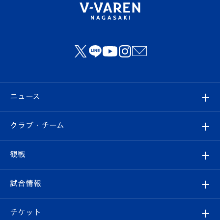
ニュース
すべて
クラブ・チーム
トップチーム
クラブプロフィール
観戦
クラブ
フィロソフィー
観戦ルール
試合情報
試合情報
クラブ概要
観戦ツアー
試合日程/結果
チケット