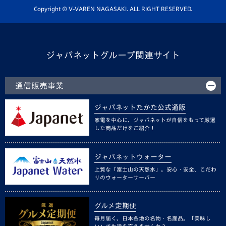
ホームタウン活動
Copyright © V-VAREN NAGASAKI. ALL RIGHT RESERVED.
ジャパネットグループ関連サイト
通信販売事業
ジャパネットたかた公式通販
家電を中心に、ジャパネットが自信をもって厳選
した商品だけをご紹介！
ジャパネットウォーター
上質な「富士山の天然水」。安心・安全、こだわ
りのウォーターサーバー
グルメ定期便
毎月届く、日本各地の名物・名産品。「美味し