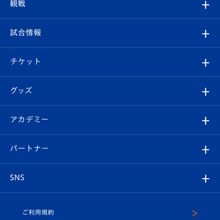
クラブプロフィール
観戦
クラブ
フィロソフィー
観戦ルール
試合情報
試合情報
クラブ概要
観戦ツアー
試合日程/結果
チケット
ファンクラブ
エンブレム紹介
はじめての観戦ガイド
順位表
チケット
グッズ
チケット
選手プロフィール
Revive Team
フォトギャラリー
シーズンシート
オンラインショップ
アカデミー
イベント
スタッフプロフィール
スタジアムへのアクセス
スタジアムグルメ
V-LOVERS（ファンクラブ）
2026-27ユニフォーム
メディア
育成からのお知らせ
パートナー
マスコット紹介
ヴィヴィくんの長崎おもてなしガイド
はじめての観戦ガイド
プレイヤーズスイート
店舗情報
グッズ
アカデミー
チームスケジュール
V-EXPRESS
パートナー企業一覧
SNS
（ユニフォーム入場）
ホームタウン
U-18
クラブハウス（練習場）
パートナー募集
公式Twitter
ご利用規約
アカデミー
U-15