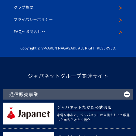
応援メディア
法人限定 VIP BOX
ヴィヴィくんインスタグラム
クラブ概要
スクール
U-12
メディア出演情報
プライバシーポリシー
公式LINE＠
スクール
FAQ〜お問合せ〜
平和祈念活動
Youtube公式チャンネル
ホームタウン活動
Copyright © V-VAREN NAGASAKI. ALL RIGHT RESERVED.
ジャパネットグループ関連サイト
通信販売事業
ジャパネットたかた公式通販
家電を中心に、ジャパネットが自信をもって厳選
した商品だけをご紹介！