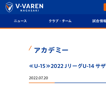
ニュース
クラブ・チーム
試合情
すべて
クラブプロフィール
試合日程/結果
トップチーム
フィロソフィー
試合情報
アカデミー
クラブ
クラブ概要
順位表
≪U-15≫2022 JリーグU-1
試合情報
エンブレム紹介
U-21 Jリーグ
2022.07.20
ファンクラブ
選手プロフィール
フォトギャラ
チケット
スタッフプロフィール
スタジアムグ