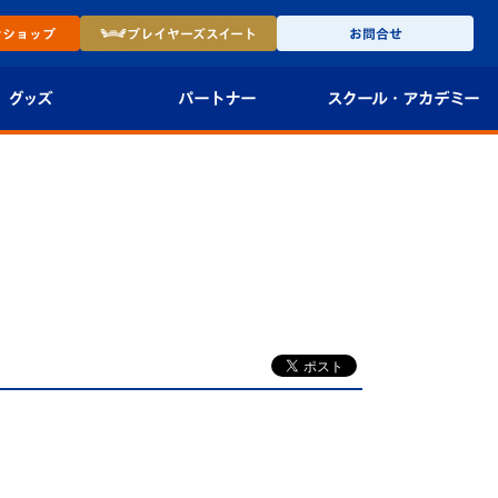
ン
ショップ
プレイヤーズ
スイート
お問合せ
グッズ
パートナー
スクール・
アカデミー
インショップ
パートナー企業一覧
アカデミー
-27ユニフォー
パートナー募集
U-18
法人限定 VIP BOX
U-15
報
U-12
スクール