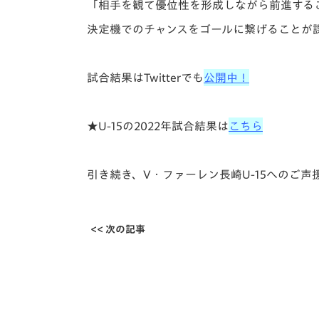
「相手を観て優位性を形成しながら前進する
決定機でのチャンスをゴールに繋げることが
試合結果はTwitterでも
公開中！
★U-15の2022年試合結果は
こちら
引き続き、V・ファーレン長崎U-15へのご
<< 次の記事