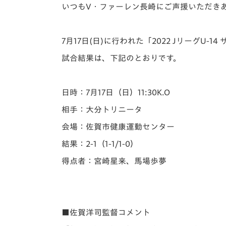
イベント
マスコット紹介
いつもV・ファーレン長崎にご声援いただき
メディア
チームスケジュール
7月17日(日)に行われた「️2022 JリーグU
グッズ
クラブハウス（練習
試合結果は、下記のとおりです。
場）
ホームタウン
応援メディア
日時：7月17日（日）11:30K.O
アカデミー
相手：大分トリニータ
平和祈念活動
会場：佐賀市健康運動センター
スクール
ホームタウン活動
結果：2-1（1-1/1-0）
得点者：宮崎星来、馬場歩夢
■佐賀洋司監督コメント