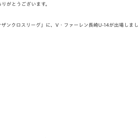
ありがとうございます。
V-EXPRESS（ユニフ
ォーム入場）
-14 サザンクロスリーグ」に、V・ファーレン長崎U-14が出場しま