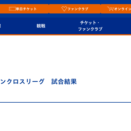
単日チケット
ファンクラブ
オンライ
チケット・
報
観戦
ファンクラブ
観戦ルール
チケット
オンラ
はじめての観戦ガイ
シーズンシート
2026
ド
ム
プレイヤーズスイート
Revive Team
店舗情
4 サザンクロスリーグ 試合結果
関連
V-LOVERS（ファン
スタジアムへのアク
クラブ）
セス
リー
ヴィヴィくんの長崎
ルメ
おもてなしガイド