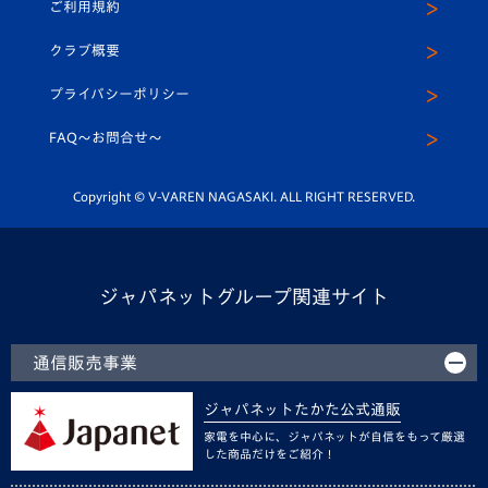
ご利用規約
アカデミー
U-15
応援メディア
法人限定 VIP BOX
ヴィヴィくんインスタグラム
クラブ概要
スクール
U-12
メディア出演情報
プライバシーポリシー
公式LINE＠
スクール
FAQ〜お問合せ〜
平和祈念活動
Youtube公式チャンネル
ホームタウン活動
Copyright © V-VAREN NAGASAKI. ALL RIGHT RESERVED.
ジャパネットグループ関連サイト
通信販売事業
ジャパネットたかた公式通販
家電を中心に、ジャパネットが自信をもって厳選
した商品だけをご紹介！