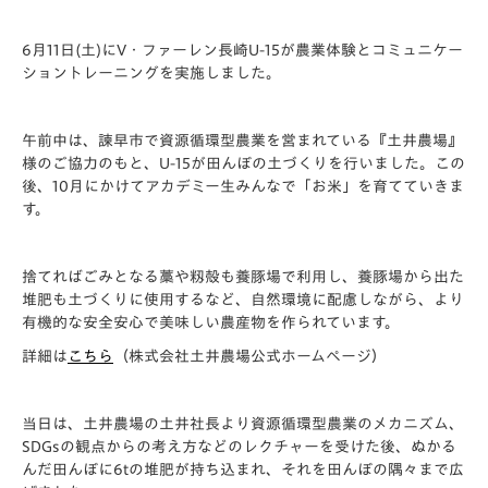
6月11日(土)にV・ファーレン長崎U-15が農業体験とコミュニケー
ショントレーニングを実施しました。
午前中は、諫早市で資源循環型農業を営まれている『土井農場』
様のご協力のもと、U-15が田んぼの土づくりを行いました。この
後、10月にかけてアカデミー生みんなで「お米」を育てていきま
す。
捨てればごみとなる藁や籾殻も養豚場で利用し、養豚場から出た
堆肥も土づくりに使用するなど、自然環境に配慮しながら、より
有機的な安全安心で美味しい農産物を作られています。
詳細は
こちら
（株式会社土井農場公式ホームページ）
当日は、土井農場の土井社長より資源循環型農業のメカニズム、
SDGsの観点からの考え方などのレクチャーを受けた後、ぬかる
んだ田んぼに6tの堆肥が持ち込まれ、それを田んぼの隅々まで広