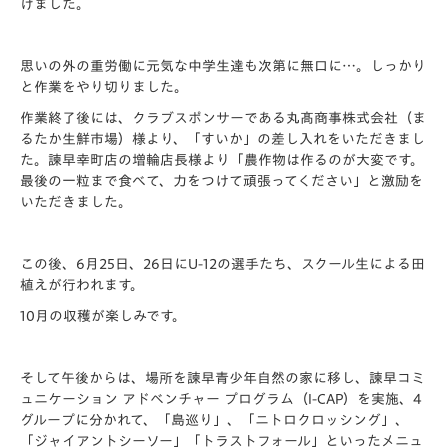
げました。
思いの外の重労働に元気な中学生達も次第に無口に…。しっかり
と作業をやり切りました。
作業終了後には、クラブスポンサーである丸髙商事株式会社（ま
るたか生鮮市場）様より、「すいか」の差し入れをいただきまし
た。諫早幸町店の増輪店長様より「農作物は作るのが大変です。
最後の一粒まで食べて、力をつけて頑張ってください」と激励を
いただきました。
この後、6月25日、26日にU-12の選手たち、スクール生による田
植えが行われます。
10月の収穫が楽しみです。
そして午後からは、場所を諫早青少年自然の家に移し、諫早コミ
ュニケーション アドベンチャー プログラム（I-CAP）を実施、4
グループに分かれて、「島巡り」、「ニトロクロッシング」、
「ジャイアントシーソー」「トラストフォール」といったメニュ