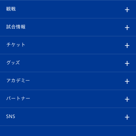
トップチーム
クラブプロフィール
観戦
クラブ
フィロソフィー
観戦ルール
試合情報
試合情報
クラブ概要
観戦ツアー
試合日程/結果
チケット
ファンクラブ
エンブレム紹介
はじめての観戦ガイド
順位表
チケット
グッズ
チケット
選手プロフィール
Revive Team
フォトギャラリー
シーズンシート
オンラインショップ
アカデミー
イベント
スタッフプロフィール
スタジアムへのアクセス
スタジアムグルメ
V-LOVERS（ファンクラブ）
2026-27ユニフォーム
メディア
育成からのお知らせ
パートナー
マスコット紹介
ヴィヴィくんの長崎おもてなしガイド
はじめての観戦ガイド
プレイヤーズスイート
店舗情報
グッズ
アカデミー
チームスケジュール
V-EXPRESS
パートナー企業一覧
SNS
（ユニフォーム入場）
ホームタウン
U-18
クラブハウス（練習場）
パートナー募集
公式Twitter