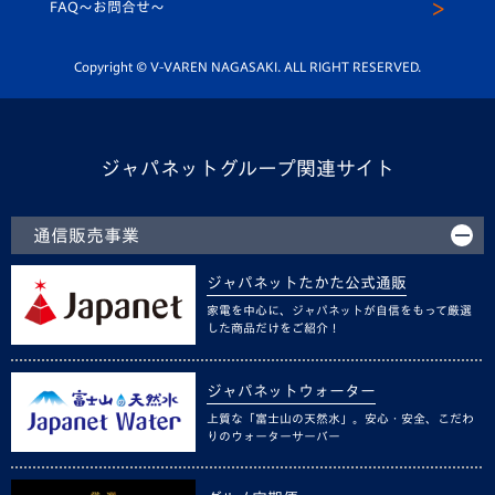
スクール
FAQ〜お問合せ〜
平和祈念活動
Youtube公式チャンネル
ホームタウン活動
Copyright © V-VAREN NAGASAKI. ALL RIGHT RESERVED.
ジャパネットグループ関連サイト
通信販売事業
ジャパネットたかた公式通販
家電を中心に、ジャパネットが自信をもって厳選
した商品だけをご紹介！
ジャパネットウォーター
上質な「富士山の天然水」。安心・安全、こだわ
りのウォーターサーバー