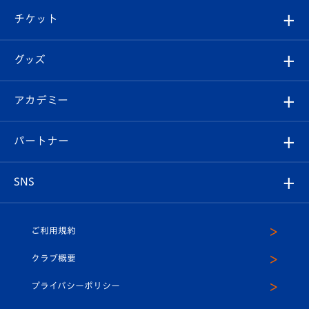
クラブ概要
観戦ツアー
試合日程/結果
チケット
ファンクラブ
エンブレム紹介
はじめての観戦ガイド
順位表
チケット
グッズ
チケット
選手プロフィール
Revive Team
フォトギャラリー
シーズンシート
オンラインショップ
アカデミー
イベント
スタッフプロフィール
スタジアムへのアクセス
スタジアムグルメ
V-LOVERS（ファンクラブ）
2026-27ユニフォーム
メディア
育成からのお知らせ
パートナー
マスコット紹介
ヴィヴィくんの長崎おもてなしガイド
はじめての観戦ガイド
プレイヤーズスイート
店舗情報
グッズ
アカデミー
チームスケジュール
V-EXPRESS
パートナー企業一覧
SNS
（ユニフォーム入場）
ホームタウン
U-18
クラブハウス（練習場）
パートナー募集
公式Twitter
ご利用規約
アカデミー
U-15
応援メディア
法人限定 VIP BOX
ヴィヴィくんインスタグラム
クラブ概要
スクール
U-12
メディア出演情報
プライバシーポリシー
公式LINE＠