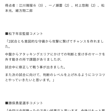
得点者：江川璃瑠斗（3）、一ノ瀬蕾（2）、村上悠剛（2）、松
本光、緒方翔二郎
■松下年宏監督コメント
「2試合とも意図的な守備から攻撃に繋げてチャンスを作れまし
た。
中盤からアタッキングエリアにかけての判断と受け手のマークを
外
す動きの所で課題がありましたが、
試合中に修正して戦う事が出きました。
また次の試合に向けて、
判断のレベルを上げれるようにコツコツ
とやっていきたいと思いま
す。」
■勝俣勇星選手コメント
「今回は全部勝ったので良い結果だと思います。今後はもっと質