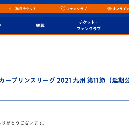
単日チケット
ファンクラブ
オンライ
チケット・
報
観戦
ファンクラブ
観戦ルール
チケット
オンラ
はじめての観戦ガイ
シーズンシート
2026
ド
ム
プレイヤーズスイート
Revive Team
店舗情
サッカープリンスリーグ 2021 九州 第11節（延
関連
V-LOVERS（ファン
スタジアムへのアク
クラブ）
セス
リー
ヴィヴィくんの長崎
ルメ
おもてなしガイド
ありがとうございます。