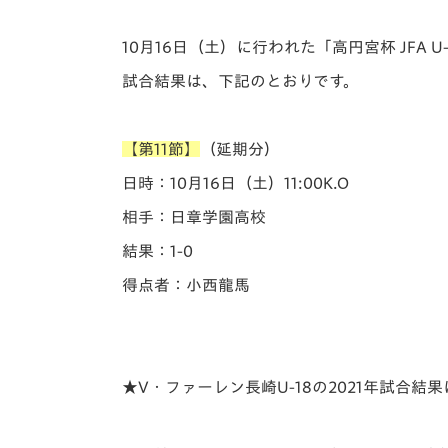
イベント
マスコット紹介
10月16日（土）に行われた「️高円宮杯 JFA 
メディア
チームスケジュール
試合結果は、下記のとおりです。
グッズ
クラブハウス（練習
場）
【第11節】
（延期分）
ホームタウン
応援メディア
日時：10月16日（土）11:00K.O
アカデミー
相手：日章学園高校
平和祈念活動
結果：1-0
スクール
ホームタウン活動
得点者：小西龍馬
★V・ファーレン長崎U-18の2021年試合結果