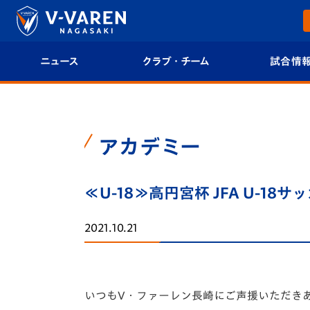
ニュース
クラブ・チーム
試合情
すべて
クラブプロフィール
試合日程/結果
トップチーム
フィロソフィー
試合情報
アカデミー
クラブ
クラブ概要
順位表
≪U-18≫高円宮杯 JFA U-18
試合情報
エンブレム紹介
U-21 Jリーグ
2021.10.21
ファンクラブ
選手プロフィール
フォトギャラ
チケット
スタッフプロフィール
スタジアムグ
いつもV・ファーレン長崎にご声援いただき