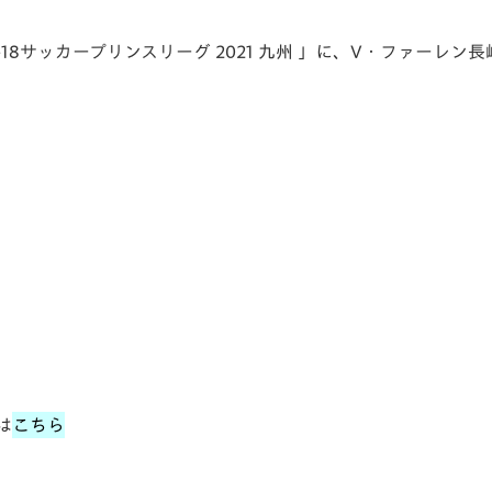
V-EXPRESS（ユニフ
ォーム入場）
U-18サッカープリンスリーグ 2021 九州 」に、V・ファーレン
は
こちら