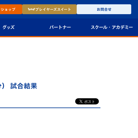
ン
ショップ
プレイヤーズ
スイート
お問合せ
グッズ
パートナー
スクール・
アカデミー
インショップ
パートナー企業一覧
アカデミー
-27ユニフォー
パートナー募集
U-18
法人限定 VIP BOX
U-15
報
期分） 試合結果
U-12
スクール