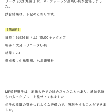
リーグ 2021 九州 」に、V・ファーレン長崎U-18が出場しまし
た。
試合結果は、下記のとおりです。
【第8節】
日時：6月26日（土）15:00キックオフ
相手：大分トリニータU-18
結果：2-1
得点者：中島聖翔、七牟禮蒼杜
MF姫野選手は、地元大分での試合だったこともあり、終始気持
ちの入ったプレーを見せてくれました！
相手の攻撃の芽をつむような守備力で、勝利をすることができま
した。