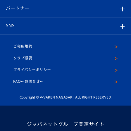
V-LOVERS（ファンクラブ）
2026-27ユニフォーム
メディア
育成からのお知らせ
パートナー
マスコット紹介
ヴィヴィくんの長崎おもてなしガイド
はじめての観戦ガイド
プレイヤーズスイート
店舗情報
グッズ
アカデミー
チームスケジュール
V-EXPRESS
パートナー企業一覧
SNS
（ユニフォーム入場）
ホームタウン
U-18
クラブハウス（練習場）
パートナー募集
公式Twitter
ご利用規約
アカデミー
U-15
応援メディア
法人限定 VIP BOX
ヴィヴィくんインスタグラム
クラブ概要
スクール
U-12
メディア出演情報
プライバシーポリシー
公式LINE＠
スクール
FAQ〜お問合せ〜
平和祈念活動
Youtube公式チャンネル
ホームタウン活動
Copyright © V-VAREN NAGASAKI. ALL RIGHT RESERVED.
ジャパネットグループ関連サイト