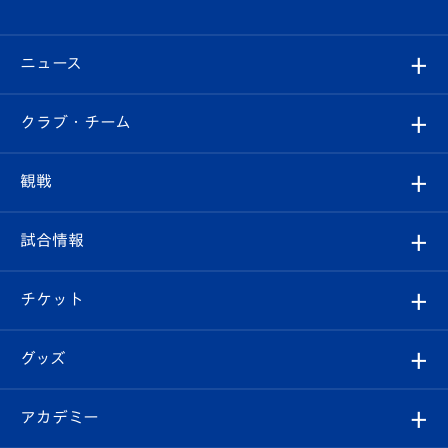
ニュース
すべて
クラブ・チーム
トップチーム
クラブプロフィール
観戦
クラブ
フィロソフィー
観戦ルール
試合情報
試合情報
クラブ概要
観戦ツアー
試合日程/結果
チケット
ファンクラブ
エンブレム紹介
はじめての観戦ガイド
順位表
チケット
グッズ
チケット
選手プロフィール
Revive Team
フォトギャラリー
シーズンシート
オンラインショップ
アカデミー
イベント
スタッフプロフィール
スタジアムへのアクセス
スタジアムグルメ