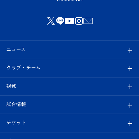
ニュース
すべて
クラブ・チーム
トップチーム
クラブプロフィール
観戦
クラブ
フィロソフィー
観戦ルール
試合情報
試合情報
クラブ概要
観戦ツアー
試合日程/結果
チケット
ファンクラブ
エンブレム紹介
はじめての観戦ガイド
順位表