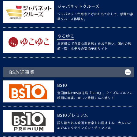
ジャパネットクルーズ
ジャパネットが磨き上げたおもてなしで、感動の豪
華クルーズ体験を。
ゆこゆこ
お客様の『良質な温泉旅』をお手伝い。国内の旅
館・宿・ホテルの宿泊予約サイト
BS放送事業
BS10
全国無料のBS放送局『BS10』。クイズにゴルフに
映画に麻雀、楽しい番組てんこ盛り！
BS10プレミアム
語り継がれる映画や音楽をお届けする、大人のた
めのエンタテインメントチャンネル