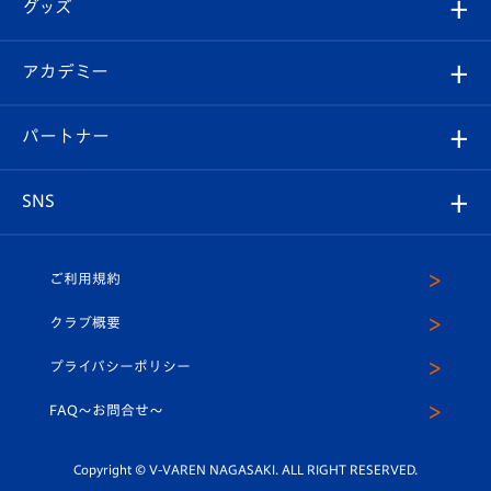
チケット
グッズ
チケット
選手プロフィール
Revive Team
フォトギャラリー
シーズンシート
オンラインショップ
アカデミー
イベント
スタッフプロフィール
スタジアムへのアクセス
スタジアムグルメ
V-LOVERS（ファンクラブ）
2026-27ユニフォーム
メディア
育成からのお知らせ
パートナー
マスコット紹介
ヴィヴィくんの長崎おもてなしガイド
はじめての観戦ガイド
プレイヤーズスイート
店舗情報
グッズ
アカデミー
チームスケジュール
V-EXPRESS
パートナー企業一覧
SNS
（ユニフォーム入場）
ホームタウン
U-18
クラブハウス（練習場）
パートナー募集
公式Twitter
ご利用規約
アカデミー
U-15
応援メディア
法人限定 VIP BOX
ヴィヴィくんインスタグラム
クラブ概要
スクール
U-12
メディア出演情報
プライバシーポリシー
公式LINE＠
スクール
FAQ〜お問合せ〜
平和祈念活動
Youtube公式チャンネル
ホームタウン活動
Copyright © V-VAREN NAGASAKI. ALL RIGHT RESERVED.