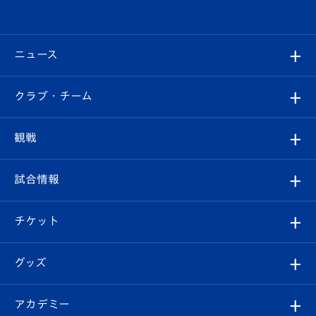
ニュース
すべて
クラブ・チーム
トップチーム
クラブプロフィール
観戦
クラブ
フィロソフィー
観戦ルール
試合情報
試合情報
クラブ概要
観戦ツアー
試合日程/結果
チケット
ファンクラブ
エンブレム紹介
はじめての観戦ガイド
順位表
チケット
グッズ
チケット
選手プロフィール
Revive Team
フォトギャラリー
シーズンシート
オンラインショップ
アカデミー
イベント
スタッフプロフィール