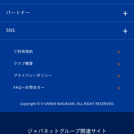
スタジアムへのアクセス
スタジアムグルメ
V-LOVERS（ファンクラブ）
2026-27ユニフォーム
メディア
育成からのお知らせ
パートナー
マスコット紹介
ヴィヴィくんの長崎おもてなしガイド
はじめての観戦ガイド
プレイヤーズスイート
店舗情報
グッズ
アカデミー
チームスケジュール
V-EXPRESS
パートナー企業一覧
SNS
（ユニフォーム入場）
ホームタウン
U-18
クラブハウス（練習場）
パートナー募集
公式Twitter
ご利用規約
アカデミー
U-15
応援メディア
法人限定 VIP BOX
ヴィヴィくんインスタグラム
クラブ概要
スクール
U-12
メディア出演情報
プライバシーポリシー
公式LINE＠
スクール
FAQ〜お問合せ〜
平和祈念活動
Youtube公式チャンネル
ホームタウン活動
Copyright © V-VAREN NAGASAKI. ALL RIGHT RESERVED.
ジャパネットグループ関連サイト