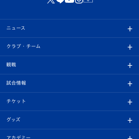
ニュース
すべて
クラブ・チーム
トップチーム
クラブプロフィール
観戦
クラブ
フィロソフィー
観戦ルール
試合情報
試合情報
クラブ概要
観戦ツアー
試合日程/結果
チケット
ファンクラブ
エンブレム紹介
はじめての観戦ガイド
順位表
チケット
グッズ
チケット
選手プロフィール
Revive Team
フォトギャラリー
シーズンシート
オンラインショップ
アカデミー
イベント