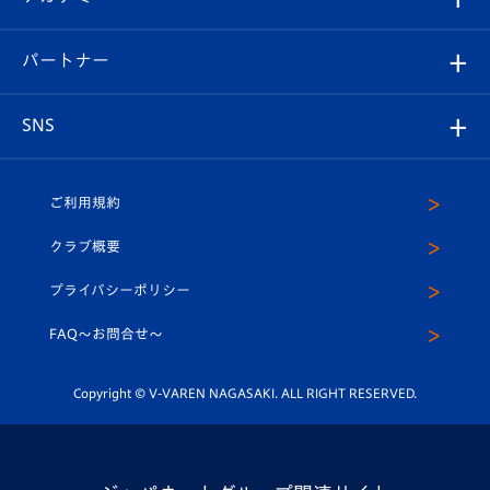
スタッフプロフィール
スタジアムへのアクセス
スタジアムグルメ
V-LOVERS（ファンクラブ）
2026-27ユニフォーム
メディア
育成からのお知らせ
パートナー
マスコット紹介
ヴィヴィくんの長崎おもてなしガイド
はじめての観戦ガイド
プレイヤーズスイート
店舗情報
グッズ
アカデミー
チームスケジュール
V-EXPRESS
パートナー企業一覧
SNS
（ユニフォーム入場）
ホームタウン
U-18
クラブハウス（練習場）
パートナー募集
公式Twitter
ご利用規約
アカデミー
U-15
応援メディア
法人限定 VIP BOX
ヴィヴィくんインスタグラム
クラブ概要
スクール
U-12
メディア出演情報
プライバシーポリシー
公式LINE＠
スクール
FAQ〜お問合せ〜
平和祈念活動
Youtube公式チャンネル
ホームタウン活動
Copyright © V-VAREN NAGASAKI. ALL RIGHT RESERVED.