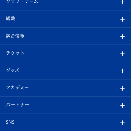
クラブ・チーム
トップチーム
クラブプロフィール
観戦
クラブ
フィロソフィー
観戦ルール
試合情報
試合情報
クラブ概要
観戦ツアー
試合日程/結果
チケット
ファンクラブ
エンブレム紹介
はじめての観戦ガイド
順位表
チケット
グッズ
チケット
選手プロフィール
Revive Team
フォトギャラリー
シーズンシート
オンラインショップ
アカデミー
イベント
スタッフプロフィール
スタジアムへのアクセス
スタジアムグルメ
V-LOVERS（ファンクラブ）
2026-27ユニフォーム
メディア
育成からのお知らせ
パートナー
マスコット紹介
ヴィヴィくんの長崎おもてなしガイド
はじめての観戦ガイド
プレイヤーズスイート
店舗情報
グッズ
アカデミー
チームスケジュール
V-EXPRESS
パートナー企業一覧
SNS
（ユニフォーム入場）