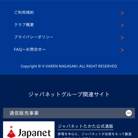
ホームタウン
U-18
クラブハウス（練習場）
パートナー募集
公式Twitter
ご利用規約
アカデミー
U-15
応援メディア
法人限定 VIP BOX
ヴィヴィくんインスタグラム
クラブ概要
スクール
U-12
メディア出演情報
プライバシーポリシー
公式LINE＠
スクール
FAQ〜お問合せ〜
平和祈念活動
Youtube公式チャンネル
ホームタウン活動
Copyright © V-VAREN NAGASAKI. ALL RIGHT RESERVED.
ジャパネットグループ関連サイト
通信販売事業
ジャパネットたかた公式通販
家電を中心に、ジャパネットが自信をもって厳選