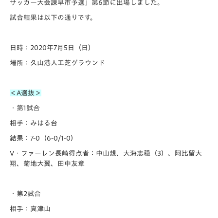
サッカー大会諫早市予選」第6節に出場しました。
試合結果は以下の通りです。
日時：2020年7月5日（日）
場所：久山港人工芝グラウンド
＜A選抜＞
・第1試合
相手：みはる台
結果：7-0（6-0/1-0）
V・ファーレン長崎得点者：中山想、大海志穏（3）、阿比留大
翔、菊地大翼、田中
友章
・第2試合
相手：真津山