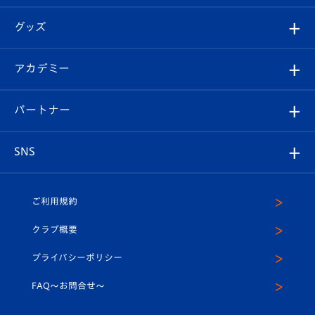
エンブレム紹介
はじめての観戦ガイド
順位表
チケット
グッズ
チケット
選手プロフィール
Revive Team
フォトギャラリー
シーズンシート
オンラインショップ
アカデミー
イベント
スタッフプロフィール
スタジアムへのアクセス
スタジアムグルメ
V-LOVERS（ファンクラブ）
2026-27ユニフォーム
メディア
育成からのお知らせ
パートナー
マスコット紹介
ヴィヴィくんの長崎おもてなしガイド
はじめての観戦ガイド
プレイヤーズスイート
店舗情報
グッズ
アカデミー
チームスケジュール
V-EXPRESS
パートナー企業一覧
SNS
（ユニフォーム入場）
ホームタウン
U-18
クラブハウス（練習場）
パートナー募集
公式Twitter
ご利用規約
アカデミー
U-15
応援メディア
法人限定 VIP BOX
ヴィヴィくんインスタグラム
クラブ概要
スクール
U-12
メディア出演情報
プライバシーポリシー
公式LINE＠
スクール
FAQ〜お問合せ〜
平和祈念活動
Youtube公式チャンネル