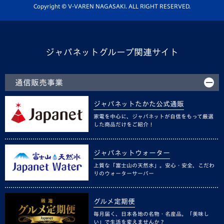
ホームタウン活動
Copyright © V-VAREN NAGASAKI. ALL RIGHT RESERVED.
ジャパネットグループ関連サイト
通信販売事業
ジャパネットたかた公式通販
家電を中心に、ジャパネットが自信をもって厳選
した商品だけをご紹介！
ジャパネットウォーター
上質な「富士山の天然水」。安心・安全、こだわ
りのウォーターサーバー
グルメ定期便
毎月届く、日本各地の名物・名産品。「美味し
い」で生活を変えませんか？