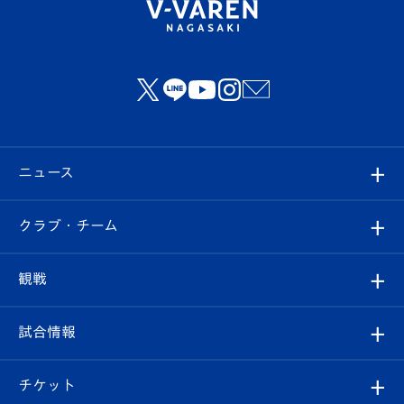
ニュース
すべて
クラブ・チーム
トップチーム
クラブプロフィール
観戦
クラブ
フィロソフィー
観戦ルール
試合情報
試合情報
クラブ概要
観戦ツアー
試合日程/結果
チケット
ファンクラブ