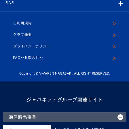
チームスケジュール
V-EXPRESS
パートナー企業一覧
SNS
（ユニフォーム入場）
ホームタウン
U-18
クラブハウス（練習場）
パートナー募集
公式Twitter
ご利用規約
アカデミー
U-15
応援メディア
法人限定 VIP BOX
ヴィヴィくんインスタグラム
クラブ概要
スクール
U-12
メディア出演情報
プライバシーポリシー
公式LINE＠
スクール
FAQ〜お問合せ〜
平和祈念活動
Youtube公式チャンネル
ホームタウン活動
Copyright © V-VAREN NAGASAKI. ALL RIGHT RESERVED.
ジャパネットグループ関連サイト
通信販売事業