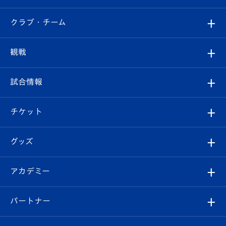
すべて
クラブ・チーム
トップチーム
クラブプロフィール
観戦
クラブ
フィロソフィー
観戦ルール
試合情報
試合情報
クラブ概要
観戦ツアー
試合日程/結果
チケット
ファンクラブ
エンブレム紹介
はじめての観戦ガイド
順位表
チケット
グッズ
チケット
選手プロフィール
Revive Team
フォトギャラリー
シーズンシート
オンラインショップ
アカデミー
イベント
スタッフプロフィール
スタジアムへのアクセス
スタジアムグルメ
V-LOVERS（ファンクラブ）
2026-27ユニフォーム
メディア
育成からのお知らせ
パートナー
マスコット紹介
ヴィヴィくんの長崎おもてなしガイド
はじめての観戦ガイド
プレイヤーズスイート
店舗情報
グッズ
アカデミー