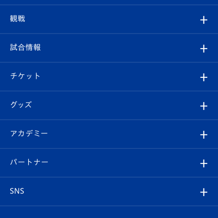
トップチーム
クラブプロフィール
観戦
クラブ
フィロソフィー
観戦ルール
試合情報
試合情報
クラブ概要
観戦ツアー
試合日程/結果
チケット
ファンクラブ
エンブレム紹介
はじめての観戦ガイド
順位表
チケット
グッズ
チケット
選手プロフィール
Revive Team
フォトギャラリー
シーズンシート
オンラインショップ
アカデミー
イベント
スタッフプロフィール
スタジアムへのアクセス
スタジアムグルメ
V-LOVERS（ファンクラブ）
2026-27ユニフォーム
メディア
育成からのお知らせ
パートナー
マスコット紹介
ヴィヴィくんの長崎おもてなしガイド
はじめての観戦ガイド
プレイヤーズスイート
店舗情報
グッズ
アカデミー
チームスケジュール
V-EXPRESS
パートナー企業一覧
SNS
（ユニフォーム入場）
ホームタウン
U-18
クラブハウス（練習場）
パートナー募集
公式Twitter