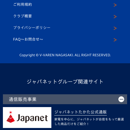
ご利用規約
アカデミー
U-15
応援メディア
法人限定 VIP BOX
ヴィヴィくんインスタグラム
クラブ概要
スクール
U-12
メディア出演情報
プライバシーポリシー
公式LINE＠
スクール
FAQ〜お問合せ〜
平和祈念活動
Youtube公式チャンネル
ホームタウン活動
Copyright © V-VAREN NAGASAKI. ALL RIGHT RESERVED.
ジャパネットグループ関連サイト
通信販売事業
ジャパネットたかた公式通販
家電を中心に、ジャパネットが自信をもって厳選
した商品だけをご紹介！