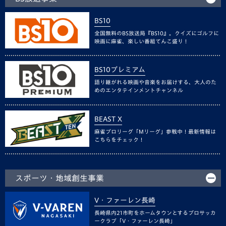
BS10
全国無料のBS放送局『BS10』。クイズにゴルフに
映画に麻雀、楽しい番組てんこ盛り！
BS10プレミアム
語り継がれる映画や音楽をお届けする、大人のた
めのエンタテインメントチャンネル
BEAST X
麻雀プロリーグ「Mリーグ」参戦中！最新情報は
こちらをチェック！
スポーツ・地域創生事業
V・ファーレン長崎
長崎県内21市町をホームタウンとするプロサッカ
ークラブ「V・ファーレン長崎」