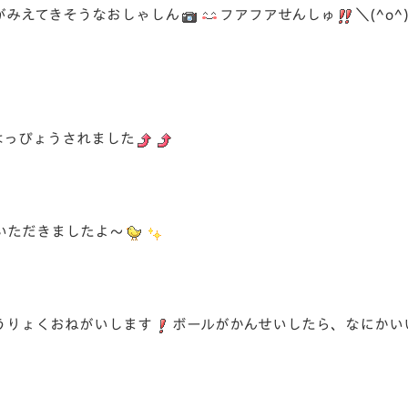
がみえてきそうなおしゃしん
フアフアせんしゅ
＼(^o^
はっぴょうされました
いただきましたよ～
うりょくおねがいします
ボールがかんせいしたら、なにかい