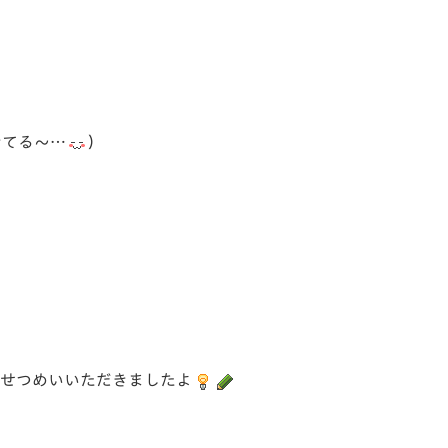
きてる～…
）
ごせつめいいただきましたよ