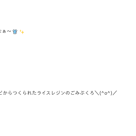
なぁ～
からつくられたライスレジンのごみぶくろ＼(^o^)／
）