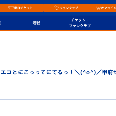
単日チケット
ファンクラブ
オンライ
チケット・
報
観戦
ファンクラブ
観戦ルール
チケット
オンラ
はじめての観戦ガイ
シーズンシート
2026
ド
ム
プレイヤーズスイート
Revive Team
店舗情
エコとにこっってにてるっ！＼(^o^)／甲
関連
V-LOVERS（ファン
スタジアムへのアク
クラブ）
セス
リー
ヴィヴィくんの長崎
ルメ
おもてなしガイド