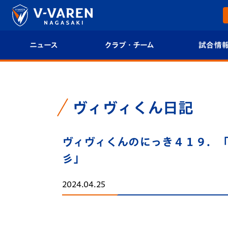
ニュース
クラブ・チーム
試合情
すべて
クラブプロフィール
試合日程/結果
トップチーム
フィロソフィー
試合情報
ヴィヴィくん日記
クラブ
クラブ概要
順位表
ヴィヴィくんのにっき４１９．「
試合情報
エンブレム紹介
U-21 Jリーグ
彡」
ファンクラブ
選手プロフィール
フォトギャラ
2024.04.25
チケット
スタッフプロフィール
スタジアムグ