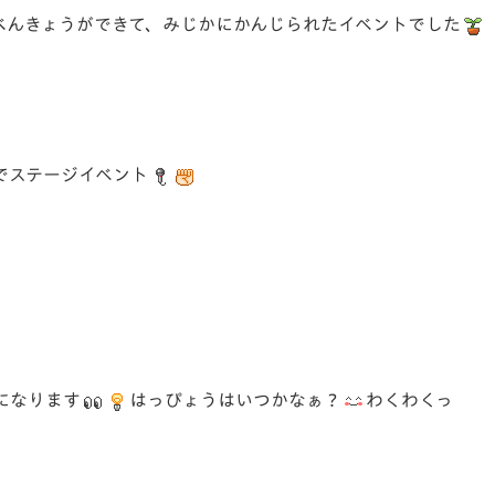
べんきょうができて、みじかにかんじられたイベントでした
でステージイベント
になります
はっぴょうはいつかなぁ？
わくわくっ