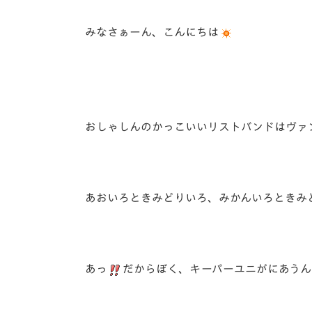
イベント
マスコット紹介
みなさぁーん、こんにちは
メディア
チームスケジュール
グッズ
クラブハウス（練習
場）
ホームタウン
応援メディア
おしゃしんのかっこいいリストバンドはヴァンフ
アカデミー
平和祈念活動
スクール
ホームタウン活動
あおいろときみどりいろ、みかんいろときみ
あっ
だからぼく、キーパーユニがにあうん