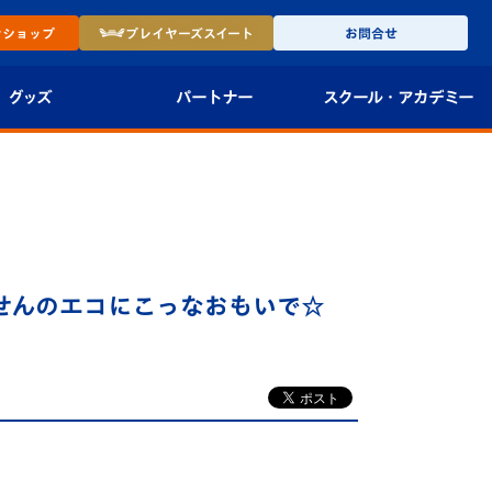
ン
ショップ
プレイヤーズ
スイート
お問合せ
グッズ
パートナー
スクール・
アカデミー
インショップ
パートナー企業一覧
アカデミー
-27ユニフォー
パートナー募集
U-18
法人限定 VIP BOX
U-15
報
府せんのエコにこっなおもいで☆
U-12
スクール