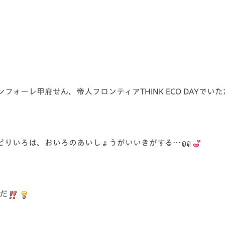
V-EXPRESS（ユニフ
ォーム入場）
ォーレ甲府せん、帝人フロンティアTHINK ECO DAYでい
どりいろは、おいろのあいしょうがいいきがする…
だ