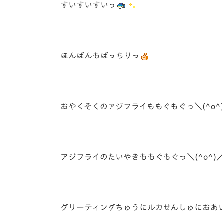
すいすいすいっ
ほんばんもばっちりっ
おやくそくのアジフライももぐもぐっ＼(^o^
アジフライのたいやきももぐもぐっ＼(^o^
グリーティングちゅうにルカせんしゅにおあ