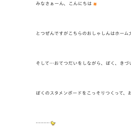
イベント
マスコット紹介
みなさぁーん、こんにちは
メディア
チームスケジュール
グッズ
クラブハウス（練習
とつぜんですがこちらのおしゃしんはホーム
場）
ホームタウン
応援メディア
アカデミー
そして…おてつだいをしながら、ぼく、きづ
平和祈念活動
スクール
ホームタウン活動
ぼくのスタメンボードをこっそりつくって、
………