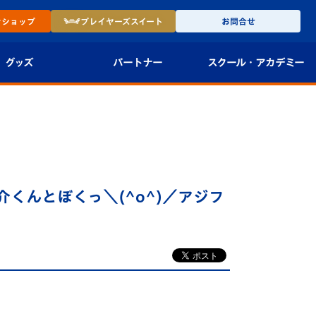
ン
ショップ
プレイヤーズ
スイート
お問合せ
グッズ
パートナー
スクール・
アカデミー
インショップ
パートナー企業一覧
アカデミー
-27ユニフォー
パートナー募集
U-18
法人限定 VIP BOX
U-15
報
くんとぼくっ＼(^o^)／アジフ
U-12
スクール