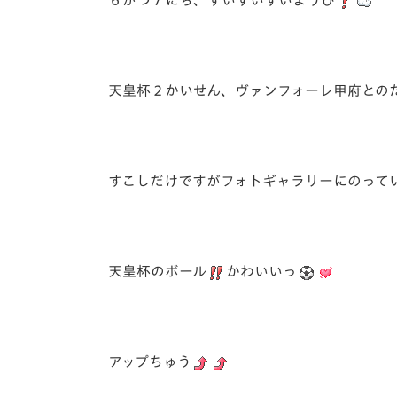
６がつ７にち、すいすいすいようび
天皇杯２かいせん、ヴァンフォーレ甲府との
すこしだけですがフォトギャラリーにのって
天皇杯のボール
かわいいっ
アップちゅう