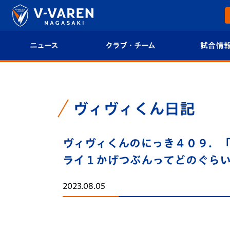
ニュース
クラブ・チーム
試合情
すべて
クラブプロフィール
試合日程/結果
トップチーム
フィロソフィー
試合情報
ヴィヴィくん日記
クラブ
クラブ概要
順位表
ヴィヴィくんのにっき４０９．「
試合情報
エンブレム紹介
U-21 Jリーグ
ライ１かげつぶんってどのぐら
ファンクラブ
選手プロフィール
フォトギャラ
2023.08.05
チケット
スタッフプロフィール
スタジアムグ