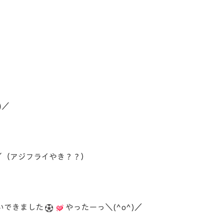
)／
)／（アジフライやき？？）
いできました
やったーっ＼(^o^)／