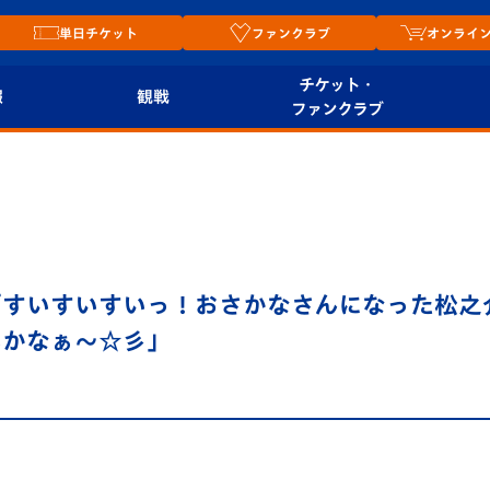
単日チケット
ファンクラブ
オンライ
チケット・
報
観戦
ファンクラブ
観戦ルール
チケット
オンラ
はじめての観戦ガイ
シーズンシート
2026
ド
ム
プレイヤーズスイート
Revive Team
店舗情
すいすいすいっ！おさかなさんになった松之介
関連
V-LOVERS（ファン
いかなぁ～☆彡」
スタジアムへのアク
クラブ）
セス
リー
ヴィヴィくんの長崎
ルメ
おもてなしガイド