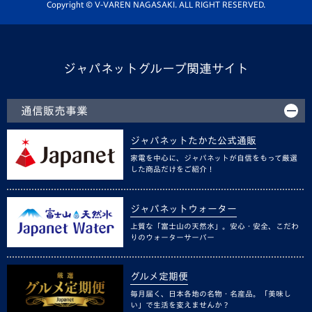
ホームタウン活動
Copyright © V-VAREN NAGASAKI. ALL RIGHT RESERVED.
ジャパネットグループ関連サイト
通信販売事業
ジャパネットたかた公式通販
家電を中心に、ジャパネットが自信をもって厳選
した商品だけをご紹介！
ジャパネットウォーター
上質な「富士山の天然水」。安心・安全、こだわ
りのウォーターサーバー
グルメ定期便
毎月届く、日本各地の名物・名産品。「美味し
い」で生活を変えませんか？