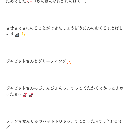
だめでした
（ざんねんなおかおのぼく…）
きせきてきにのることができたしょうぼうだんのおくるまとぱし
ゃり
ジャビットさんとグリーティング
ジャビットさんのぴょんぴょんっ、すっごくたかくてかっこよか
ったぁ～
フアンマせんしゅのハットトリック、すごかったですっ＼(^o^)
／