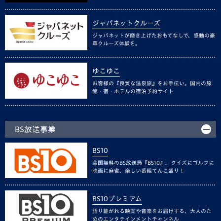
ジャパネットクルーズ
ジャパネットが磨き上げたおもてなしで、感動の豪
華クルーズ体験を。
ゆこゆこ
お客様の『良質な温泉旅』をお手伝い。国内の旅
館・宿・ホテルの宿泊予約サイト
BS放送事業
BS10
全国無料のBS放送局『BS10』。クイズにゴルフに
映画に麻雀、楽しい番組てんこ盛り！
BS10プレミアム
語り継がれる映画や音楽をお届けする、大人のた
めのエンタテインメントチャンネル