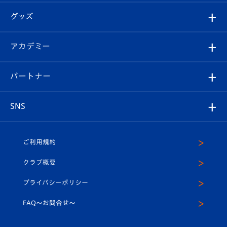
エンブレム紹介
はじめての観戦ガイド
順位表
チケット
グッズ
チケット
選手プロフィール
Revive Team
フォトギャラリー
シーズンシート
オンラインショップ
アカデミー
イベント
スタッフプロフィール
スタジアムへのアクセス
スタジアムグルメ
V-LOVERS（ファンクラブ）
2026-27ユニフォーム
メディア
育成からのお知らせ
パートナー
マスコット紹介
ヴィヴィくんの長崎おもてなしガイド
はじめての観戦ガイド
プレイヤーズスイート
店舗情報
グッズ
アカデミー
チームスケジュール
V-EXPRESS
パートナー企業一覧
SNS
（ユニフォーム入場）
ホームタウン
U-18
クラブハウス（練習場）
パートナー募集
公式Twitter
ご利用規約
アカデミー
U-15
応援メディア
法人限定 VIP BOX
ヴィヴィくんインスタグラム
クラブ概要
スクール
U-12
メディア出演情報
プライバシーポリシー
公式LINE＠
スクール
FAQ〜お問合せ〜
平和祈念活動
Youtube公式チャンネル