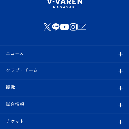
ニュース
すべて
クラブ・チーム
トップチーム
クラブプロフィール
観戦
クラブ
フィロソフィー
観戦ルール
試合情報
試合情報
クラブ概要
観戦ツアー
試合日程/結果
チケット
ファンクラブ