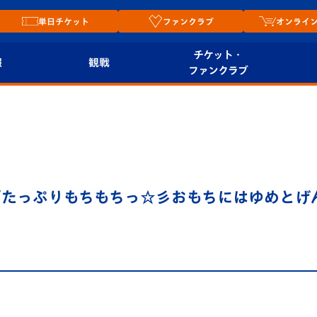
単日チケット
ファンクラブ
オンライ
チケット・
報
観戦
ファンクラブ
観戦ルール
チケット
オンラ
はじめての観戦ガイ
シーズンシート
2026
ド
ム
プレイヤーズスイート
Revive Team
店舗情
「たっぷりもちもちっ☆彡おもちにはゆめとげ
関連
V-LOVERS（ファン
スタジアムへのアク
クラブ）
セス
リー
ヴィヴィくんの長崎
ルメ
おもてなしガイド