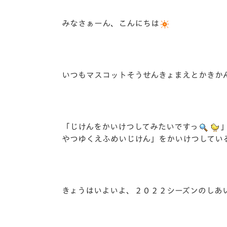
イベント
マスコット紹介
みなさぁーん、こんにちは
メディア
チームスケジュール
グッズ
クラブハウス（練習
場）
いつもマスコットそうせんきょまえとかきか
ホームタウン
応援メディア
アカデミー
平和祈念活動
「じけんをかいけつしてみたいですっ
スクール
やつゆくえふめいじけん」をかいけつしてい
ホームタウン活動
きょうはいよいよ、２０２２シーズンのしあ