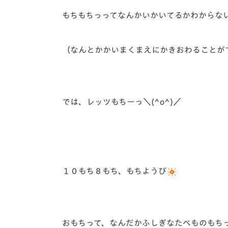
もちもちっってなんかいかいてるかわからな
（なんとかかいまくまえにかきおわることが
では、レッツもちーっ＼(^o^)／
１０もち８もち、もちようび
おもちって、なんだかふしぎなたべものもち