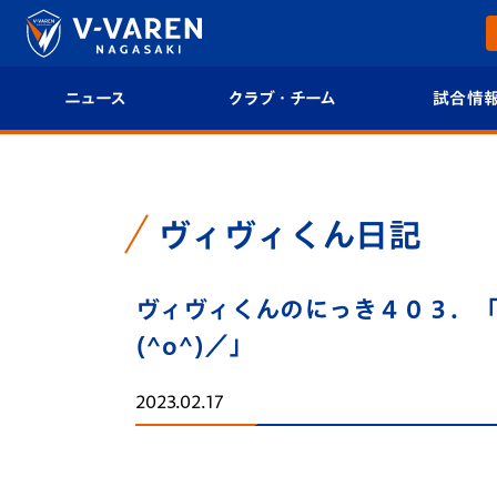
ニュース
クラブ・チーム
試合情
すべて
クラブプロフィール
試合日程/結果
トップチーム
フィロソフィー
試合情報
ヴィヴィくん日記
クラブ
クラブ概要
順位表
ヴィヴィくんのにっき４０３．
試合情報
エンブレム紹介
U-21 Jリーグ
(^o^)／」
ファンクラブ
選手プロフィール
フォトギャラ
2023.02.17
チケット
スタッフプロフィール
スタジアムグ