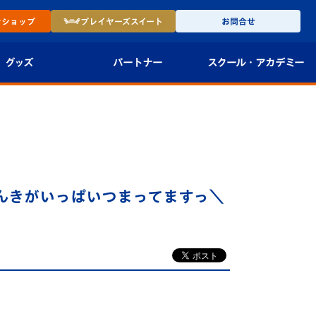
ン
ショップ
プレイヤーズ
スイート
お問合せ
グッズ
パートナー
スクール・
アカデミー
インショップ
パートナー企業一覧
アカデミー
-27ユニフォー
パートナー募集
U-18
法人限定 VIP BOX
U-15
報
んきがいっぱいつまってますっ＼
U-12
スクール