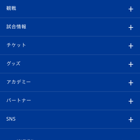
トップチーム
クラブプロフィール
観戦
クラブ
フィロソフィー
観戦ルール
試合情報
試合情報
クラブ概要
観戦ツアー
試合日程/結果
チケット
ファンクラブ
エンブレム紹介
はじめての観戦ガイド
順位表
チケット
グッズ
チケット
選手プロフィール
Revive Team
フォトギャラリー
シーズンシート
オンラインショップ
アカデミー
イベント
スタッフプロフィール
スタジアムへのアクセス
スタジアムグルメ
V-LOVERS（ファンクラブ）
2026-27ユニフォーム
メディア
育成からのお知らせ
パートナー
マスコット紹介
ヴィヴィくんの長崎おもてなしガイド
はじめての観戦ガイド
プレイヤーズスイート
店舗情報
グッズ
アカデミー
チームスケジュール
V-EXPRESS
パートナー企業一覧
SNS
（ユニフォーム入場）
ホームタウン
U-18
クラブハウス（練習場）
パートナー募集
公式Twitter