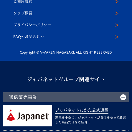
ご利用規約
アカデミー
U-15
応援メディア
法人限定 VIP BOX
ヴィヴィくんインスタグラム
クラブ概要
スクール
U-12
メディア出演情報
プライバシーポリシー
公式LINE＠
スクール
FAQ〜お問合せ〜
平和祈念活動
Youtube公式チャンネル
ホームタウン活動
Copyright © V-VAREN NAGASAKI. ALL RIGHT RESERVED.
ジャパネットグループ関連サイト
通信販売事業
ジャパネットたかた公式通販
家電を中心に、ジャパネットが自信をもって厳選
した商品だけをご紹介！