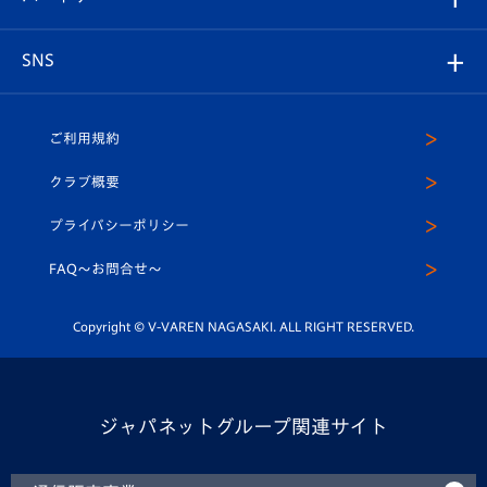
ヴィヴィくんの長崎おもてなしガイド
はじめての観戦ガイド
プレイヤーズスイート
店舗情報
グッズ
アカデミー
チームスケジュール
V-EXPRESS
パートナー企業一覧
SNS
（ユニフォーム入場）
ホームタウン
U-18
クラブハウス（練習場）
パートナー募集
公式Twitter
ご利用規約
アカデミー
U-15
応援メディア
法人限定 VIP BOX
ヴィヴィくんインスタグラム
クラブ概要
スクール
U-12
メディア出演情報
プライバシーポリシー
公式LINE＠
スクール
FAQ〜お問合せ〜
平和祈念活動
Youtube公式チャンネル
ホームタウン活動
Copyright © V-VAREN NAGASAKI. ALL RIGHT RESERVED.
ジャパネットグループ関連サイト