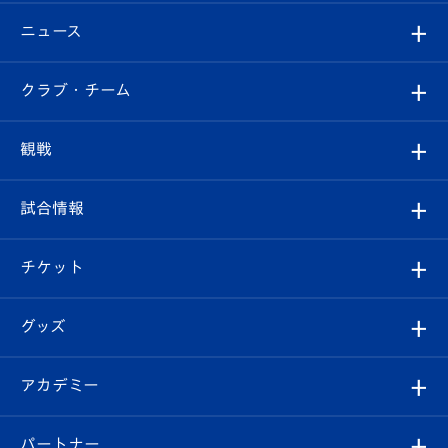
ニュース
すべて
クラブ・チーム
トップチーム
クラブプロフィール
観戦
クラブ
フィロソフィー
観戦ルール
試合情報
試合情報
クラブ概要
観戦ツアー
試合日程/結果
チケット
ファンクラブ
エンブレム紹介
はじめての観戦ガイド
順位表
チケット
グッズ
チケット
選手プロフィール
Revive Team
フォトギャラリー
シーズンシート
オンラインショップ
アカデミー
イベント
スタッフプロフィール
スタジアムへのアクセス
スタジアムグルメ
V-LOVERS（ファンクラブ）
2026-27ユニフォーム
メディア
育成からのお知らせ
パートナー
マスコット紹介