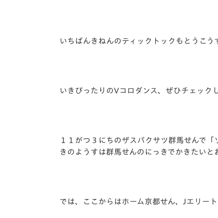
いちばんきねんのティックトックもとうこう
いきぴったりのVコロダンス、ぜひチェック
１１がつ３にちのザスパクサツ群馬せんで「ソ
きのようすは群馬せんのにっきでかきたいと
では、ここからはホーム京都せん、Jエリー