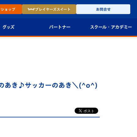
ン
ショップ
プレイヤーズ
スイート
お問合せ
グッズ
パートナー
スクール・
アカデミー
インショップ
パートナー企業一覧
アカデミー
-27ユニフォー
パートナー募集
U-18
法人限定 VIP BOX
U-15
報
あき♪サッカーのあき＼(^o^)
U-12
スクール