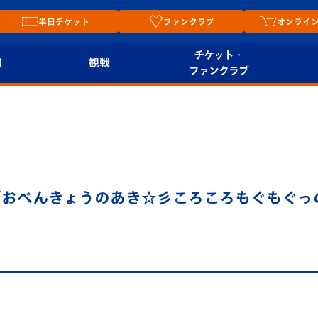
単日チケット
ファンクラブ
オンライ
チケット・
報
観戦
ファンクラブ
観戦ルール
チケット
オンラ
はじめての観戦ガイ
シーズンシート
2026
ド
ム
プレイヤーズスイート
Revive Team
店舗情
おべんきょうのあき☆彡ころころもぐもぐっの
関連
V-LOVERS（ファン
スタジアムへのアク
クラブ）
セス
リー
ヴィヴィくんの長崎
ルメ
おもてなしガイド