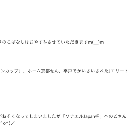
V-EXPRESS（ユニフ
ォーム入場）
のこばなしはおやすみさせていただきますm(__)m
ヴァンカップ」、ホーム京都せん、平戸でかいさいされたJエリ
おそくなってしまいましたが「ソナエルJapan杯」へのごさ
o^)／