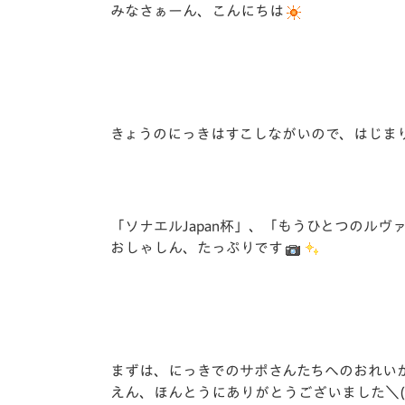
イベント
マスコット紹介
みなさぁーん、こんにちは
メディア
チームスケジュール
グッズ
クラブハウス（練習
場）
きょうのにっきはすこしながいので、はじまり
ホームタウン
応援メディア
アカデミー
平和祈念活動
「ソナエルJapan杯」、「もうひとつのル
スクール
おしゃしん、たっぷりです
ホームタウン活動
まずは、にっきでのサポさんたちへのおれいが
えん、ほんとうにありがとうございました＼(^