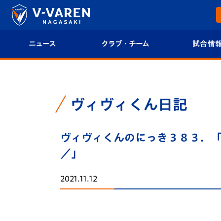
ニュース
クラブ・チーム
試合情
すべて
クラブプロフィール
試合日程/結果
トップチーム
フィロソフィー
試合情報
ヴィヴィくん日記
クラブ
クラブ概要
順位表
ヴィヴィくんのにっき３８３．「
試合情報
エンブレム紹介
U-21 Jリーグ
／」
ファンクラブ
選手プロフィール
フォトギャラ
2021.11.12
チケット
スタッフプロフィール
スタジアムグ