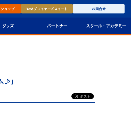
ン
ショップ
プレイヤーズ
スイート
お問合せ
グッズ
パートナー
スクール・
アカデミー
インショップ
パートナー企業一覧
アカデミー
-27ユニフォー
パートナー募集
U-18
法人限定 VIP BOX
U-15
報
ム♪」
U-12
スクール