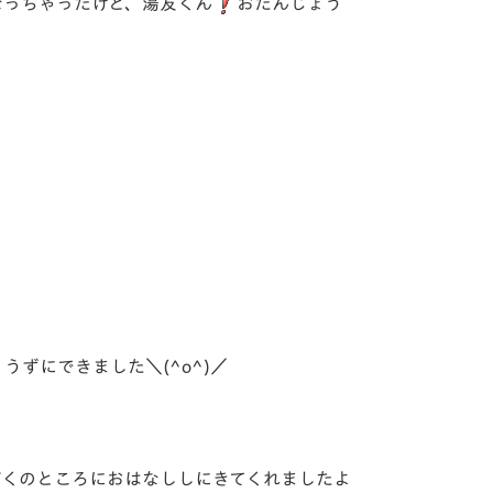
なっちゃったけど、湯友くん
おたんじょう
ずにできました＼(^o^)／
ぼくのところにおはなししにきてくれましたよ