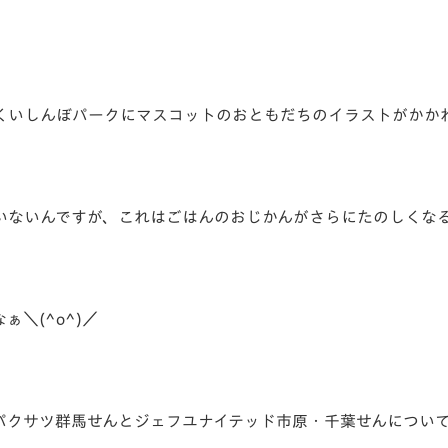
V-EXPRESS（ユニフ
ォーム入場）
くいしんぼパークにマスコットのおともだちのイラストがかか
いないんですが、これはごはんのおじかんがさらにたのしくな
＼(^o^)／
パクサツ群馬せんとジェフユナイテッド市原・千葉せんについ