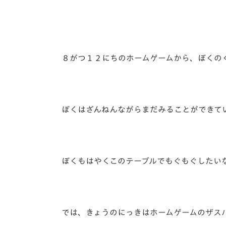
イベント
マスコット紹介
メディア
チームスケジュール
グッズ
クラブハウス（練習
８がつ１２にちのホームゲームから、ぼくの
場）
ホームタウン
応援メディア
アカデミー
ぼくはざんねんながらまだみることができて
平和祈念活動
スクール
ホームタウン活動
ぼくもはやくこのテーブルでもぐもぐしたいなぁ
では、きょうのにっきはホームゲームのザス