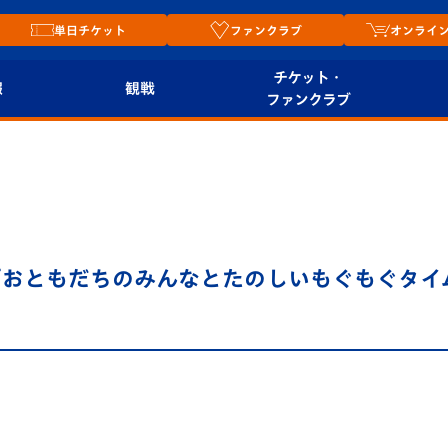
単日チケット
ファンクラブ
オンライ
チケット・
報
観戦
ファンクラブ
観戦ルール
チケット
オンラ
はじめての観戦ガイ
シーズンシート
2026
ド
ム
プレイヤーズスイート
Revive Team
店舗情
「おともだちのみんなとたのしいもぐもぐタイ
関連
V-LOVERS（ファン
スタジアムへのアク
クラブ）
セス
リー
ヴィヴィくんの長崎
ルメ
おもてなしガイド