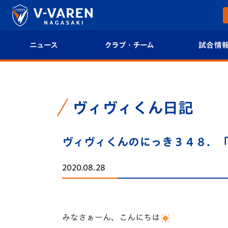
ニュース
クラブ・チーム
試合情
すべて
クラブプロフィール
試合日程/結果
トップチーム
フィロソフィー
試合情報
ヴィヴィくん日記
クラブ
クラブ概要
順位表
ヴィヴィくんのにっき３４８．
試合情報
エンブレム紹介
U-21 Jリーグ
2020.08.28
ファンクラブ
選手プロフィール
フォトギャラ
チケット
スタッフプロフィール
スタジアムグ
みなさぁーん、こんにちは