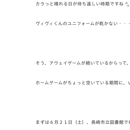
イベント
マスコット紹介
カラっと晴れる日が待ち遠しい時期ですね
メディア
チームスケジュール
ヴィヴィくんのユニフォームが乾かない・・
グッズ
クラブハウス（練習
場）
ホームタウン
応援メディア
アカデミー
そう、アウェイゲームが続いているからって
平和祈念活動
スクール
ホームタウン活動
ホームゲームがちょっと空いている期間に、
まずは６月２１日（土）、長崎市立図書館で