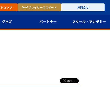
ン
ショップ
プレイヤーズ
スイート
お問合せ
グッズ
パートナー
スクール・
アカデミー
インショップ
パートナー企業一覧
アカデミー
-27ユニフォー
パートナー募集
U-18
法人限定 VIP BOX
U-15
報
U-12
スクール