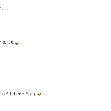
が、
きました
てもうれしかったです