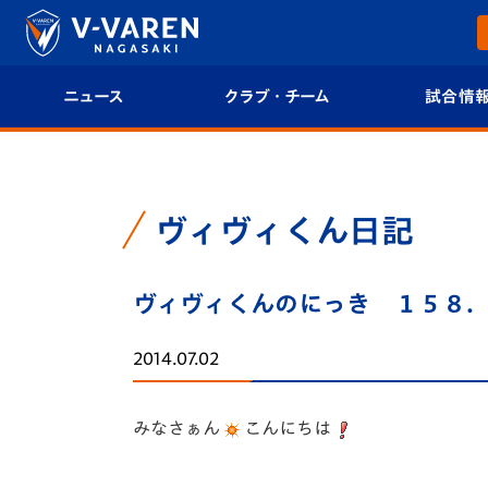
ニュース
クラブ・チーム
試合情
すべて
クラブプロフィール
試合日程/結果
トップチーム
フィロソフィー
試合情報
ヴィヴィくん日記
クラブ
クラブ概要
順位表
ヴィヴィくんのにっき １５８
試合情報
エンブレム紹介
U-21 Jリーグ
2014.07.02
ファンクラブ
選手プロフィール
フォトギャラ
みなさぁん
こんにちは
チケット
スタッフプロフィール
スタジアムグ