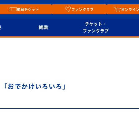
単日チケット
ファンクラブ
オンライ
チケット・
報
観戦
ファンクラブ
観戦ルール
チケット
オンラ
はじめての観戦ガイ
シーズンシート
2026
ド
ム
プレイヤーズスイート
Revive Team
店舗情
．「おでかけいろいろ」
関連
V-LOVERS（ファン
スタジアムへのアク
クラブ）
セス
リー
ヴィヴィくんの長崎
ルメ
おもてなしガイド