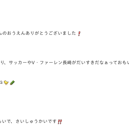
V-EXPRESS（ユニフ
ォーム入場）
んのおうえんありがとうございました
り、サッカーやV・ファーレン長崎がだいすきだなぁっておもいま
ね
もいで、さいしゅうかいです