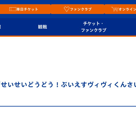
単日チケット
ファンクラブ
オンライ
チケット・
報
観戦
ファンクラブ
観戦ルール
チケット
オンラ
はじめての観戦ガイ
シーズンシート
2026
ド
ム
プレイヤーズスイート
Revive Team
店舗情
「せいせいどうどう！ぶいえすヴィヴィくんさ
関連
V-LOVERS（ファン
スタジアムへのアク
クラブ）
セス
リー
ヴィヴィくんの長崎
ルメ
おもてなしガイド