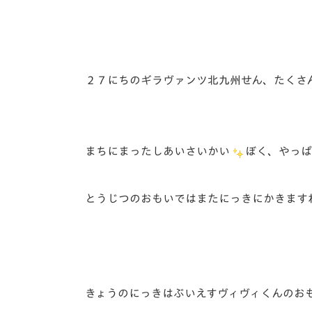
イベント
マスコット紹介
メディア
チームスケジュール
グッズ
クラブハウス（練習
２７にちのギラヴァンツ北九州せん、たくさ
場）
ホームタウン
応援メディア
アカデミー
まちにまったしあいさいかい
ぼく、やっぱ
平和祈念活動
スクール
ホームタウン活動
とうじつのおもいではまたにっきにかきます
きょうのにっきはぶいえすヴィヴィくんのお