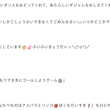
いダンスもおどってくれて、あたらしいダジャレもおしえてく
いしかごしょうかいできなくてごめんなさい
いつかどこかで
にしています
ぶいぶいきょうだいっ＼(^o^)／
もうでさきにゴールしようゲーム
」
なたべものはアスパラとリンゴ
ぼくもだいすき
）もひと