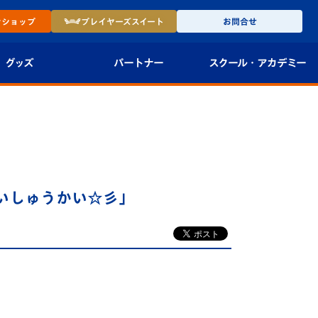
ン
ショップ
プレイヤーズ
スイート
お問合せ
グッズ
パートナー
スクール・
アカデミー
インショップ
パートナー企業一覧
アカデミー
-27ユニフォー
パートナー募集
U-18
法人限定 VIP BOX
U-15
報
いしゅうかい☆彡」
U-12
スクール