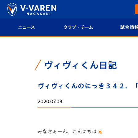
ニュース
クラブ・チーム
試合情
すべて
クラブプロフィール
試合日程/結果
トップチーム
フィロソフィー
試合情報
ヴィヴィくん日記
クラブ
クラブ概要
順位表
ヴィヴィくんのにっき３４２．
試合情報
エンブレム紹介
U-21 Jリーグ
2020.07.03
ファンクラブ
選手プロフィール
フォトギャラ
チケット
スタッフプロフィール
スタジアムグ
みなさぁーん、こんにちは